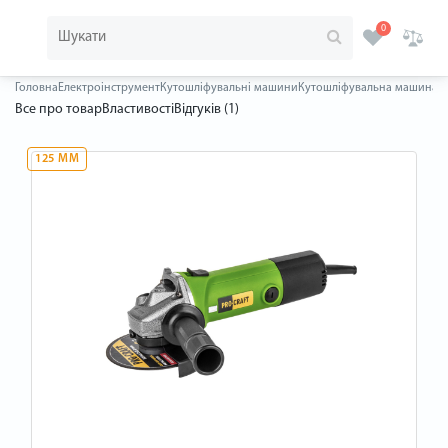
0
Головна
Електроінструмент
Кутошліфувальні машини
Кутошліфувальна машина Pr
Все про товар
Властивості
Відгуків (1)
125 ММ