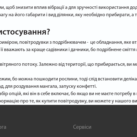
, щоб знизити вплив вібрації а для зручності використання до
 на його габарити і вид ділянки, яку необхідно прибирати, а так
ристосування?
иміром, повітродувки з подрібнювачем - це обладнання, яке втя
е її вважають за краще садівники і дачники, бо подрібнене смі
вітряного потоку. Залежно від території, що прибирається, ви
ежим, бо можна пошкодити рослини, тоді слід встановити делі
, для роздування мангала, запуску конфетті.
ір опцій, які він в себе включає, бо якщо ви не маєте потребу 
формацію про те, як купити повітродувку, ви можете у нашого 
ога
Сервіси