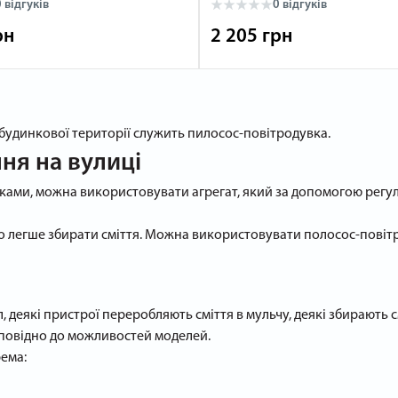
 відгуків
0 відгуків
рн
2 205 грн
будинкової території служить пилосос-повітродувка.
ня на вулиці
ками, можна використовувати агрегат, який за допомогою регуль
легше збирати сміття. Можна використовувати полосос-повітродув
л, деякі пристрої переробляють сміття в мульчу, деякі збирають
дповідно до можливостей моделей.
рема: