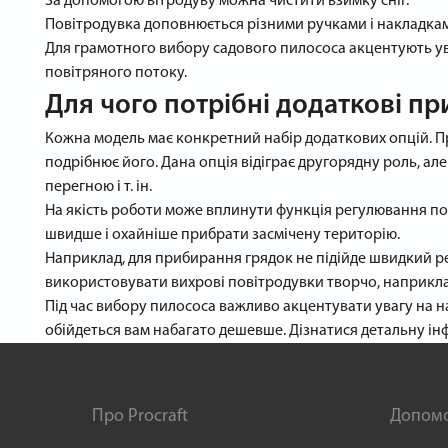
За допомогою вітродуву можна чистити взимку сніг.
Повітродувка доповнюється різними ручками і накладками
Для грамотного вибору садового пилососа акцентують увагу
повітряного потоку.
Для чого потрібні додаткові п
Кожна модель має конкретний набір додаткових опцій. Пр
подрібнює його. Дана опція відіграє другорядну роль, ал
перегною і т. ін.
На якість роботи може вплинути функція регулювання по
швидше і охайніше прибрати засмічену територію.
Наприклад, для прибирання грядок не підійде швидкий р
використовувати вихрові повітродувки творчо, наприклад
Під час вибору пилососа важливо акцентувати увагу на наб
обійдеться вам набагато дешевше. Дізнатися детальну ін
Про Procraft
Допом