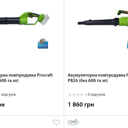
рна повітродувка Procraft
Акумуляторна повітродувка P
АКБ та зп)
PB26 (без АКБ та зп)
 відгуків
0 відгуків
рн
1 860 грн