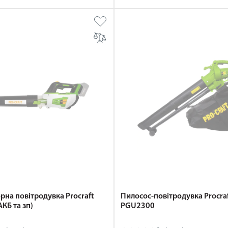
рна повітродувка Procraft
Пилосос-повітродувка Procra
АКБ та зп)
PGU2300