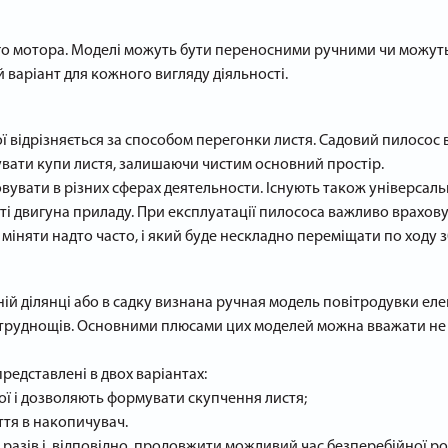
о мотора. Моделі можуть бути переносними ручними чи можуть 
 варіант для кожного вигляду діяльності.
 відрізняється за способом перегонки листя. Садовий пилосос в
увати купи листя, залишаючи чистим основний простір.
вувати в різних сферах деятельности. Існують також універсаль
ті двигуна приладу. При експлуатації пилососа важливо врахову
міняти надто часто, і який буде нескладно переміщати по ходу 
й ділянці або в садку визнана ручная модель повітродувки еле
ь труднощів. Основними плюсами цих моделей можна вважати не тіл
редставлені в двох варіантах:
ої і дозволяють формувати скупчення листя;
ття в накопичувач.
0 разів і, відповідно, продовжити можливий час безперебійної р