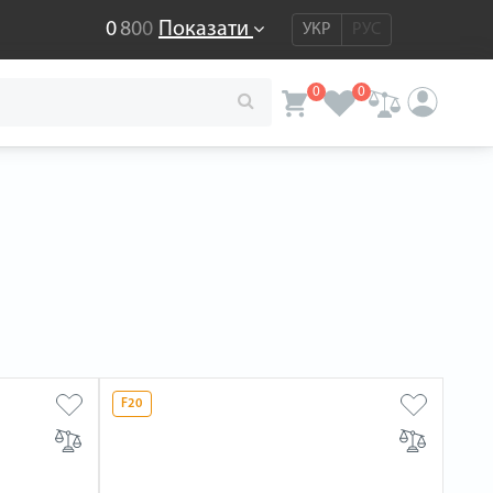
0
8
0
0
Показати
УКР
РУС
0
0
F20