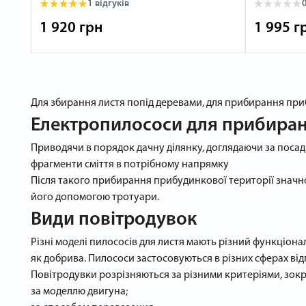
1 відгуків
0
1 920 грн
1 995 г
Для збирання листя попід деревами, для прибирання при
Електропилососи для прибиран
Приводячи в порядок дачну ділянку, доглядаючи за посад
фрагменти сміття в потрібному напрямку
Після такого прибирання прибудинкової території значно 
його допомогою тротуари.
Види повітродувок
Різні моделі пилососів для листя мають різний функціона
як добрива. Пилососи застосовуються в різних сферах ві
Повітродувки розрізняються за різними критеріями, зок
за моделлю двигуна;