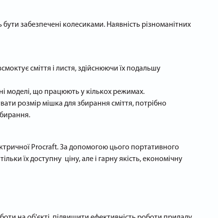
бути забезпечені колесиками. Наявність різноманітних
смоктує сміття і листя, здійснюючи їх подальшу
ні моделі, що працюють у кількох режимах.
вати розмір мішка для збирання сміття, потрібно
збирання.
ктричної Procraft. За допомогою цього портативного
ьки їх доступну ціну, але і гарну якість, економічну
оботи на об'єкті, підвищити ефективність роботи приладу.