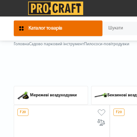
Каталог товарів
Головна
Садово парковий інструмент
Пилососи-повітродувки
Мережеві воздуходувки
Бензинові воз
F20
F20