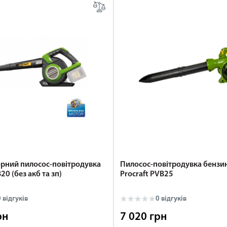
рний пилосос-повітродувка
Пилосос-повітродувка бензи
20 (без акб та зп)
Procraft PVB25
 відгуків
0 відгуків
рн
7 020 грн