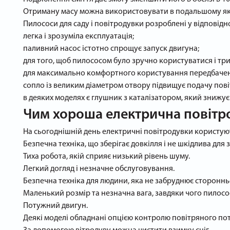
Отриману масу можна використовувати в подальшому як 
Пилососи для саду і повітродувки розроблені у відповід
легка і зрозуміла експлуатація;
паливний насос істотно спрощує запуск двигуна;
для того, щоб пилососом було зручно користуватися і тр
для максимально комфортного користування передбачен
сопло із великим діаметром отвору підвищує подачу пові
в деяких моделях є глушник з каталізатором, який знижує 
Чим хороша електрична повітр
На сьогоднішній день електричні повітродувки користую
Безпечна техніка, що зберігає довкілля і не шкідлива для
Тиха робота, якій сприяє низький рівень шуму.
Легкий догляд і незначне обслуговування.
Безпечна техніка для людини, яка не забруднює сторонн
Маленький розмір та незначна вага, завдяки чого пилосо
Потужний двигун.
Деякі моделі обладнані опцією контролю повітряного пот