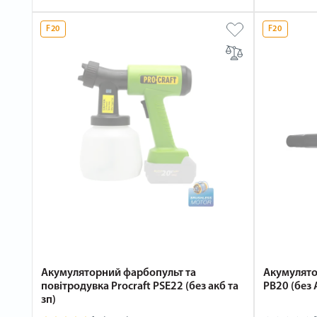
F20
F20
Акумуляторний фарбопульт та
Акумулято
повітродувка Procraft PSE22 (без акб та
PB20 (без 
зп)