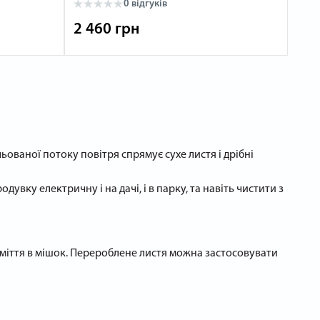
0 відгуків
2 460 грн
ованої потоку повітря спрямує сухе листя і дрібні
ку електричну і на дачі, і в парку, та навіть чистити з
 сміття в мішок. Перероблене листя можна застосовувати