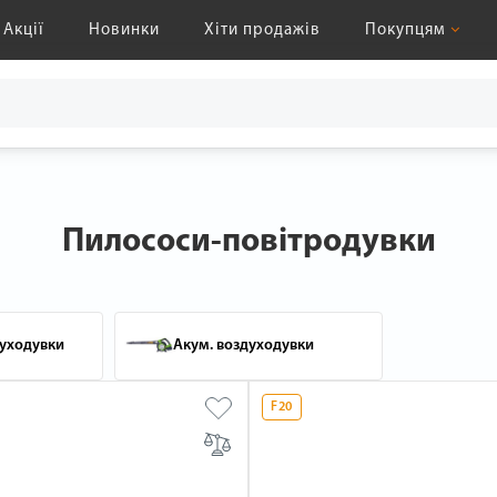
Акції
Новинки
Хіти продажів
Покупцям
Пилососи-повітродувки
духодувки
Акум. воздуходувки
F20