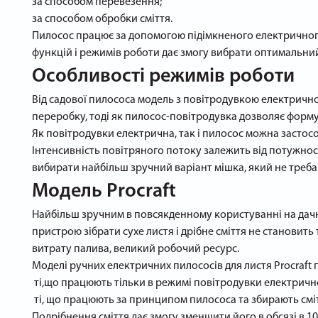
за способом перевезення;
за способом обробки сміття.
Пилосос працює за допомогою підімкненого електричног
функцій і режимів роботи дає змогу вибрати оптимальний
Особливості режимів роботи
Від садової пилососа модель з повітродувкою електричної
переробку, тоді як пилосос-повітродувка дозволяє форм
Як повітродувки електрична, так і пилосос можна застосо
Інтенсивність повітряного потоку залежить від потужнос
вибирати найбільш зручний варіант мішка, який не треба 
Модель Procraft
Найбільш зручним в повсякденному користуванні на дачні
пристрою зібрати сухе листя і дрібне сміття не становит
витрату палива, великий робочий ресурс.
Моделі ручних електричних пилососів для листя Procraft п
ті,що працюють тільки в режимі повітродувки електричн
ті, що працюють за принципом пилососа та збирають смі
Подрібнення сміття дає змогу зменшити його в обсязі в 1