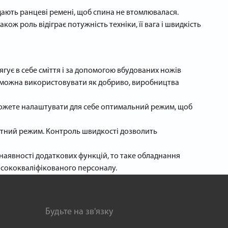
дають ранцеві ремені, щоб спина не втомлювалася.
ож роль відіграє потужність техніки, її вага і швидкість
гує в себе сміття і за допомогою вбудованих ножів
ття можна використовувати як добриво, виробництва
 можете налаштувати для себе оптимальний режим, щоб
катний режим. Контроль швидкості дозволить
в наявності додаткових функцій, то таке обладнання
висококваліфікованого персоналу.
Будьте на зв'язку