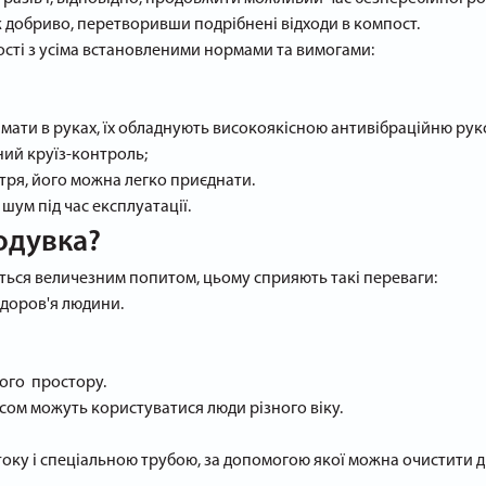
добриво, перетворивши подрібнені відходи в компост.
ності з усіма встановленими нормами та вимогами:
имати в руках, їх обладнують високоякісною антивібраційню ру
ий круїз-контроль;
тря, його можна легко приєднати.
шум під час експлуатації.
одувка?
ться величезним попитом, цьому сприяють такі переваги:
 здоров'я людини.
ього простору.
сом можуть користуватися люди різного віку.
оку і спеціальною трубою, за допомогою якої можна очистити ді