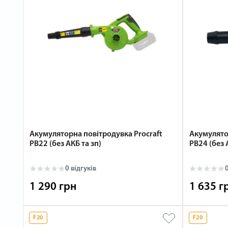
Акумуляторна повітродувка Procraft
Акумулято
PB22 (без АКБ та зп)
PB24 (без 
0 відгуків
0
1 290 грн
1 635 г
F20
F20