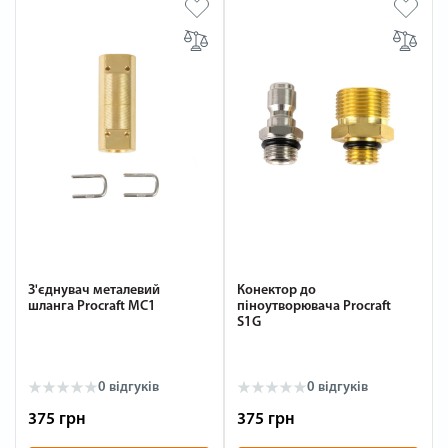
З'єднувач металевий
Конектор до
шланга Procraft MC1
піноутворювача Procraft
S1G
0 відгуків
0 відгуків
375 грн
375 грн