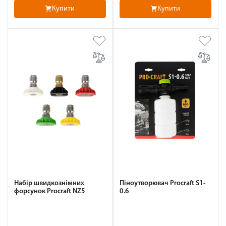
Купити
Купити
Набір швидкознімних
Піноутворювач Procraft S1-
форсунок Procraft NZ5
0.6