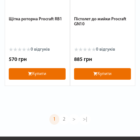
Щітка роторна Procraft RB1
Пістолет до мийки Procraft
GN10
0 відгуків
0 відгуків
570 грн
885 грн
Купити
Купити
1
2
>
>|