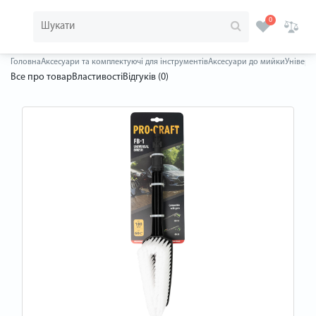
0
Головна
Аксесуари та комплектуючі для інструментів
Аксесуари до мийки
Універса
Все про товар
Властивості
Відгуків (0)