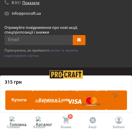
0
8
0
0
Показати
info@procraft.ua
Отримуйте повідомлення про нові акції,
спецпропозиції і знижки
Підписуючись, ви приймаєте
умови та правила
користування сайтом
315 грн
©
Procraft.ua
2005-2026. Усі права захищенні
Купити
Купити в 1 клік
Ми приймаємо
В закладки
0
Головна
Каталог
Кошик
Акції
Кабінет