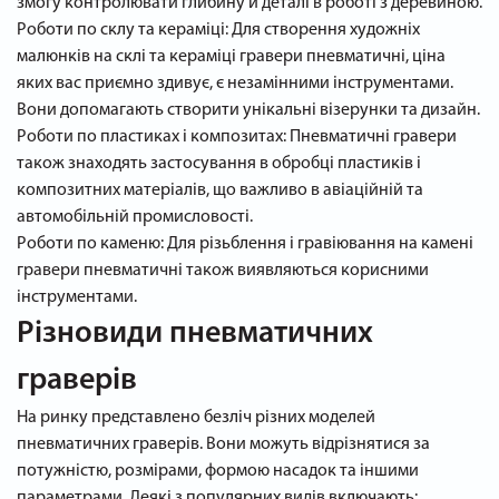
змогу контролювати глибину й деталі в роботі з деревиною.
Роботи по склу та кераміці: Для створення художніх
малюнків на склі та кераміці гравери пневматичні, ціна
яких вас приємно здивує, є незамінними інструментами.
Вони допомагають створити унікальні візерунки та дизайн.
Роботи по пластиках і композитах: Пневматичні гравери
також знаходять застосування в обробці пластиків і
композитних матеріалів, що важливо в авіаційній та
автомобільній промисловості.
Роботи по каменю: Для різьблення і гравіювання на камені
гравери пневматичні також виявляються корисними
інструментами.
Різновиди пневматичних
граверів
На ринку представлено безліч різних моделей
пневматичних граверів. Вони можуть відрізнятися за
потужністю, розмірами, формою насадок та іншими
параметрами. Деякі з популярних видів включають: