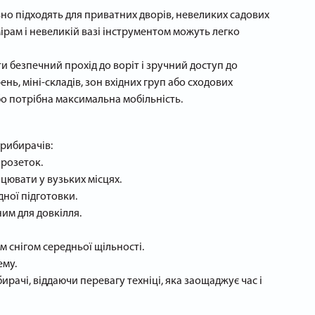
но підходять для приватних дворів, невеликих садових
ірам і невеликій вазі інструментом можуть легко
 безпечний прохід до воріт і зручний доступ до
ь, міні-складів, зон вхідних груп або сходових
о потрібна максимальна мобільність.
прибирачів:
 розеток.
цювати у вузьких місцях.
дної підготовки.
им для довкілля.
м снігом середньої щільності.
ему.
рачі, віддаючи перевагу техніці, яка заощаджує час і