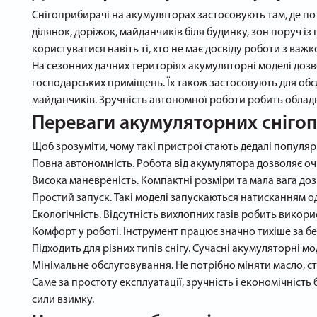
Снігоприбирачі на акумуляторах застосовують там, де по
ділянок, доріжок, майданчиків біля будинку, зон поруч 
користуватися навіть ті, хто не має досвіду роботи з важ
На сезонних дачних територіях акумуляторні моделі дозв
господарських приміщень. Їх також застосовують для обсл
майданчиків. Зручність автономної роботи робить обладн
Переваги акумуляторних сніго
Щоб зрозуміти, чому такі пристрої стають дедалі популя
Повна автономність. Робота від акумулятора дозволяє очи
Висока маневреність. Компактні розміри та мала вага до
Простий запуск. Такі моделі запускаються натисканням од
Екологічність. Відсутність вихлопних газів робить вико
Комфорт у роботі. Інструмент працює значно тихіше за б
Підходить для різних типів снігу. Сучасні акумуляторні м
Мінімальне обслуговування. Не потрібно міняти масло, с
Саме за простоту експлуатації, зручність і економічніст
сили взимку.