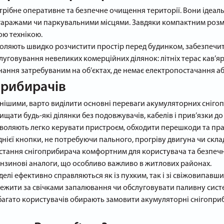
трібне оперативне та безпечне очищення території. Вони ідеаль
із гаражами чи паркувальними місцями. Завдяки компактним розм
кою технікою.
оляють швидко розчистити простір перед будинком, забезпечити
уговування невеликих комерційних ділянок: літніх терас кав’ярен
ання затребуваним на об’єктах, де немає електропостачання аб
прибирачів
рнішими, варто виділити основні переваги акумуляторних сніго
щати будь-які ділянки без подовжувачів, кабелів і прив’язки до
зволяють легко керувати пристроєм, обходити перешкоди та пра
нієї кнопки, не потребуючи пального, прогріву двигуна чи скла
ристання снігоприбирача комфортним для користувача та безпечн
ензинові аналоги, що особливо важливо в житлових районах.
оделі ефективно справляються як із пухким, так і зі свіжовипавши
тежити за свічками запалювання чи обслуговувати паливну сист
ь багато користувачів обирають замовити акумуляторні снігоприби