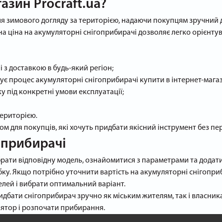
азин Procraft.ua?
для зимового догляду за територією, надаючи покупцям зручний 
на ціна на акумуляторні снігоприбирачі дозволяє легко орієнтув
 з доставкою в будь-який регіон;
є процес акумуляторні снігоприбирачі купити в інтернет-магаз
ку під конкретні умови експлуатації;
територією.
ом для покупців, які хочуть придбати якісний інструмент без пе
оприбирачі
ати відповідну модель, ознайомитися з параметрами та додати 
у. Якщо потрібно уточнити вартість на акумуляторні снігоприб
лей і вибрати оптимальний варіант.
ридбати снігоприбирач зручно як міським жителям, так і власник
ятор і розпочати прибирання.