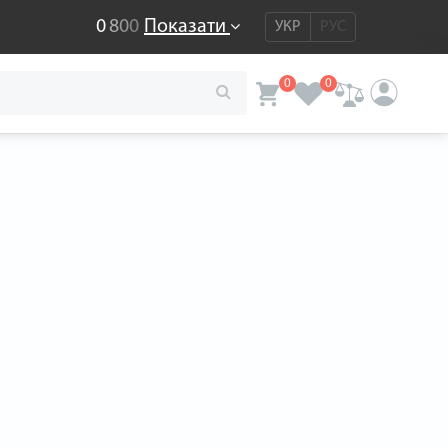
0
8
0
0
Показати
УКР
РУС
0
0