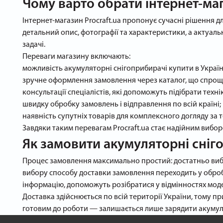
Чому варто обрати інтернет-маг
Інтернет-магазин Procraft.ua пропонує сучасні рішення 
детальний опис, фотографії та характеристики, а актуаль
задачі.
Переваги магазину включають:
можливість акумуляторні снігоприбирачі купити в Україні
зручне оформлення замовлення через каталог, що спрощу
консультації спеціалістів, які допоможуть підібрати техні
швидку обробку замовлень і відправлення по всій країні;
наявність супутніх товарів для комплексного догляду за 
Завдяки таким перевагам Procraft.ua стає надійним вибор
Як замовити акумуляторні сніг
Процес замовлення максимально простий: достатньо вибр
вибору способу доставки замовлення переходить у обробк
інформацію, допоможуть розібратися у відмінностях моде
Доставка здійснюється по всій території України, тому п
готовим до роботи — залишається лише зарядити акумул