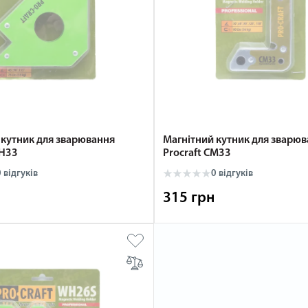
 кутник для зварювання
Магнітний кутник для зварю
WH33
Procraft CM33
 відгуків
0 відгуків
315 грн