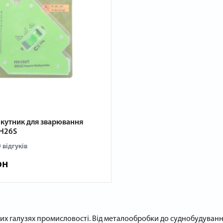
 кутник для зварювання
WH26S
 відгуків
рн
их галузях промисловості. Від металообробки до суднобудування