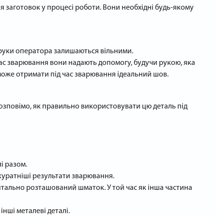
ня заготовок у процесі роботи. Вони необхідні будь-якому
 руки оператора залишаються вільними.
 час зварювання вони надають допомогу, будучи рукою, яка
ор може отримати під час зварювання ідеальний шов.
розповімо, як правильно використовувати цю деталь під
і разом.
акуратніші результати зварювання.
нтально розташований шматок. У той час як інша частина
нші металеві деталі.