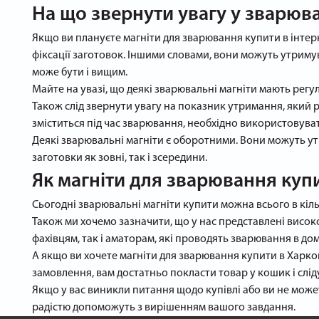
На що звернути увагу у зварюв
Якщо ви плануєте магніти для зварювання купити в інтерн
фіксації заготовок. Іншими словами, вони можуть утримув
може бути і вищим.
Майте на увазі, що деякі зварювальні магніти мають регу
Також слід звернути увагу на показник утримання, який р
зміститься під час зварювання, необхідно використовувати
Деякі зварювальні магніти є оборотними. Вони можуть утр
заготовки як зовні, так і зсередини.
Як магніти для зварювання купи
Сьогодні зварювальні магніти купити можна всього в кільк
Також ми хочемо зазначити, що у нас представлені високо
фахівцям, так і аматорам, які проводять зварювання в до
А якщо ви хочете магніти для зварювання купити в Харко
замовлення, вам достатньо покласти товар у кошик і слі
Якщо у вас виникли питання щодо купівлі або ви не може
радістю допоможуть з вирішенням вашого завдання.