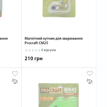
вання
Магнітний кутник для зварювання
Procraft CM25
0 відгуків
210 грн