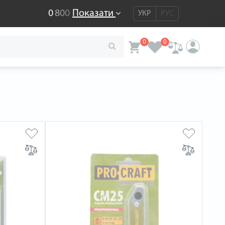
0
8
0
0
Показати
УКР
РУС
0
0