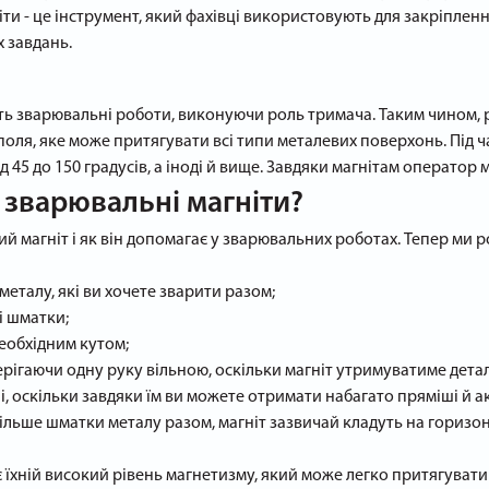
іти - це інструмент, який фахівці використовують для закріплен
 завдань.
ть зварювальні роботи, виконуючи роль тримача. Таким чином,
 поля, яке може притягувати всі типи металевих поверхонь. Під
від 45 до 150 градусів, а іноді й вище. Завдяки магнітам операт
 зварювальні магніти?
й магніт і як він допомагає у зварювальних роботах. Тепер ми 
еталу, які ви хочете зварити разом;
і шматки;
необхідним кутом;
рігаючи одну руку вільною, оскільки магніт утримуватиме детал
і, оскільки завдяки їм ви можете отримати набагато пряміші й 
більше шматки металу разом, магніт зазвичай кладуть на горизо
хній високий рівень магнетизму, який може легко притягувати і