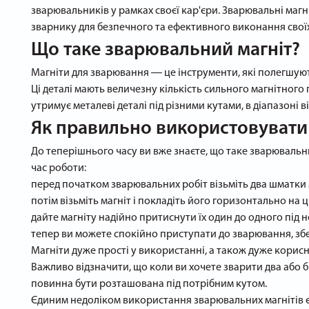
зварювальників у рамках своєї кар'єри. Зварювальні магн
зварнику для безпечного та ефективного виконання своїх
Що таке зварювальний магніт?
Магніти для зварювання ― це інструменти, які полегшую
Ці деталі мають величезну кількість сильного магнітного
утримує металеві деталі під різними кутами, в діапазоні 
Як правильно використовувати
До теперішнього часу ви вже знаєте, що таке зварювальни
час роботи:
перед початком зварювальних робіт візьміть два шматки м
потім візьміть магніт і покладіть його горизонтально на ц
дайте магніту надійно притиснути їх один до одного під 
тепер ви можете спокійно приступати до зварювання, збе
Магніти дуже прості у використанні, а також дуже корисн
Важливо відзначити, що коли ви хочете зварити два або 
повинна бути розташована під потрібним кутом.
Єдиним недоліком використання зварювальних магнітів є ї