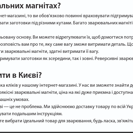
альних магнітах?
ет-магазині, то ви обов'язково повинні враховувати підтримуван
ати заготовки під різними кутами. Багато зварювальних магнітів
льовану основу. Ви можете відрегулювати їх, щоб домогтися пот
озповість вам про те, яку саме вагу зможе витримати деталь. Щ
 зварювальні магніти, здатні витримати її вагу.
имувати заготовки як зсередини, так і зовні. Реверсивні зварю
ти в Києві?
а кліків у нашому інтернет-магазині. У нас ви зможете знайти д
якісні зварювальні магніти, ціна на які дуже приємна і доступ
машніх умовах.
ві ― це не проблема. Ми здійснюємо доставку товару по всій Ук
дувати подальшим інструкціям.
те вибрати ідеальний товар для зварювання, будь ласка, зв'яжі