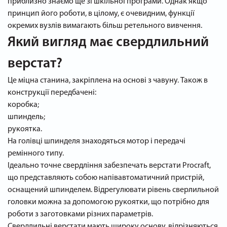
приблизно знаємо ще зі шкільної програми. Однак якщо
принцип його роботи, в цілому, є очевидним, функції
окремих вузлів вимагають більш ретельного вивчення.
Який вигляд має свердлильний
верстат?
Це міцна станина, закріплена на основі з чавуну. Також в
конструкції передбачені:
коробка;
шпиндель;
рукоятка.
На голівці шпинделя знаходяться мотор і передачі
ремінного типу.
Ідеально точне свердління забезпечать верстати Procraft,
що представляють собою напівавтоматичний пристрій,
оснащений шпинделем. Відрегулювати рівень сверлильной
головки можна за допомогою рукоятки, що потрібно для
роботи з заготовками різних параметрів.
Свердлильні верстати мають широку основу, відрізняються