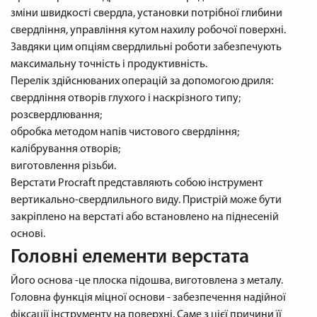
зміни швидкості свердла, установки потрібної глибини
свердління, управління кутом нахилу робочої поверхні.
Завдяки цим опціям свердлильні роботи забезпечують
максимальну точність і продуктивність.
Перелік здійснюваних операцій за допомогою дриля:
свердління отворів глухого і наскрізного типу;
розсвердлювання;
обробка методом напів чистового свердління;
калібрування отворів;
виготовлення різьби.
Верстати Procraft представляють собою інструмент
вертикально-свердлильного виду. Пристрій може бути
закріплено на верстаті або встановлено на піднесеній
основі.
Головні елементи верстата
Його основа -це плоска підошва, виготовлена з металу.
Головна функція міцної основи - забезпечення надійної
фіксації інструменту на поверхні. Саме з цієї причини її