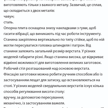
виготовляють тільки з важкого металу. Зазвичай, це сплав,
що складається з двох металів:
чавун;
сталь.
Опорна плита оснащена знизу накладками з гуми, щоб
гасити вібрації, що виникають під час роботи інструменту.
Станина закріплена вертикально по типу стійки, щоб по ній
могли пересуватися головка шпинделя і патрон. Від
станини залежить загальний розмір верстата. У різних
моделей габарити різні. Якщо станина висока, це відкриває
відмінні можливості для виготовлення великих заготовок.
Робочий стіл розташований над основою верстата.
Фіксацію заготовки можна робити ручним способом або із
застосуванням лещат для затиску, що встановлюються на
столі. У різних моделей свердлильних верстатів існує кілька
способів регулювання висоти столу:
вручну, за допомогою пересування;
механічно, із застосуванням важеля.