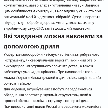
компактністю; матеріал їх виготовлення - чавун. Завдяки
цим особливостям конструкція має відмінну стійкість при
оптимальній масі й відсутності вібрацій. Сучасні верстати
підходять для обробки дерева, металу, пластмаси, як у
виробничому цеху, СТО, так і в домашній майстерні.
Які завдання можна виконати за
допомогою дриля
У сфері металообробки не існує настільки затребуваного
інструменту, як свердлильний верстат. Технічний отвір
виконує роль внутрішнього елемента деталі, а також
забезпечує умови для кріплень. При наявності отворів
можна з'єднати кілька деталей в єдине ціле, закріпивши їх
болтом і гайкою.
Для моделей, затребуваних в побуті, передбачається
обладнання верстата ріжучим інструментом, який в
процесі обертання знімає стружку з поверхні деталі.
При використанні дриля Procraft передбачена можливість