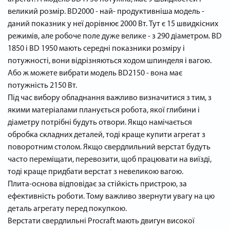
великий розмір. BD2000 - най- продуктивніша модель -
даний показник у неї дорівнює 2000 Bт. Тут є 15 швидкісних
режимів, але робоче поле дуже велике - з 290 діаметром. BD
1850 і BD 1950 мають середні показники розміру і
потужності, вони відрізняються ходом шпинделя і вагою.
Або ж можете вибрати модель BD2150 - вона має
потужність 2150 Вт.
Під час вибору обладнання важливо визначитися з тим, з
якими матеріалами планується робота, якої глибини і
діаметру потрібні будуть отвори. Якщо намічається
обробка складних деталей, тоді краще купити агрегат з
поворотним столом. Якщо свердлильний верстат будуть
часто переміщати, перевозити, щоб працювати на виїзді,
тоді краще придбати верстат з невеликою вагою.
Плита-основа відповідає за стійкість пристрою, за
ефективність роботи. Тому важливо звернути увагу на цю
деталь агрегату перед покупкою.
Верстати свердлильні Procraft мають двигун високої