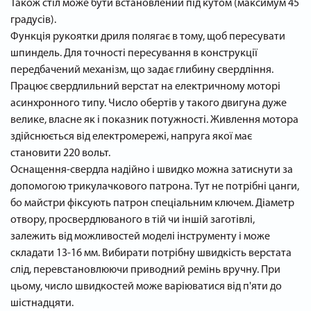
Також стіл може бути встановлений під кутом (максимум 45
градусів).
Функція рукоятки дриля полягає в тому, щоб пересувати
шпиндель. Для точності пересування в конструкції
передбачений механізм, що задає глибину свердління.
Працює свердлильний верстат на електричному моторі
асинхронного типу. Число обертів у такого двигуна дуже
велике, власне як і показник потужності. Живлення мотора
здійснюється від електромережі, напруга якої має
становити 220 вольт.
Оснащення-свердла надійно і швидко можна затиснути за
допомогою трикулачкового патрона. Тут не потрібні цанги,
бо майстри фіксують патрон спеціальним ключем. Діаметр
отвору, просвердлюваного в тій чи іншій заготівлі,
залежить від можливостей моделі інструменту і може
складати 13-16 мм. Вибирати потрібну швидкість верстата
слід, перевстановлюючи приводний ремінь вручну. При
цьому, число швидкостей може варіюватися від п'яти до
шістнадцяти.