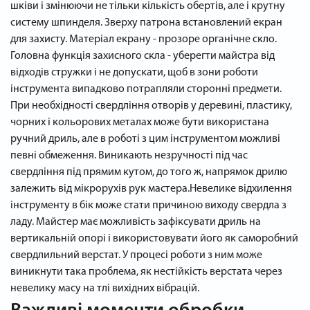
шківи і змінюючи не тільки кількість обертів, але і крутну
систему шпинделя. Зверху патрона встановлений екран
для захисту. Матеріал екрану - прозоре органічне скло.
Головна функція захисного скла - уберегти майстра від
відходів стружки і не допускати, щоб в зони роботи
інструмента випадково потрапляли сторонні предмети.
При необхідності свердління отворів у деревині, пластику,
чорних і кольорових металах може бути використана
ручний дриль, але в роботі з цим інструментом можливі
певні обмеження. Виникають незручності під час
свердління під прямим кутом, до того ж, напрямок дрилю
залежить від мікрорухів рук мастера.Невелике відхилення
інструменту в бік може стати причиною виходу свердла з
ладу. Майстер має можливість зафіксувати дриль на
вертикальній опорі і використовувати його як саморобний
свердлильний верстат. У процесі роботи з ним може
виникнути така проблема, як нестійкість верстата через
невелику масу на тлі вихідних вібрацій.