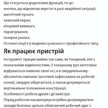
Що стосується додаткових функцій, то це:
кнопка, що відключає верстат в разі аварійної ситуації;
магнітний пускач;
захисний екран;
кінцевий вимикач;
підсвічування;
лазерна указка.
Останні опції є в моделях сучасного і професійного типу.
Як працює пристрій
Інструмент працює майже так само, як токарний, але з
незначними відмінностями. У токарному рух заготовки
відбувається навколо своєї осі, а в свердлильному -
абсолютно навпаки: заготівля зафіксована на робочій
основі, свердло обертається, а також дотримується
вертикальне положення конструкції.
Особливості роботи дриля і дії майстра:
Перед роботою насамперед потрібно дотримуватися
заходів безпеки: щільно облягаючий робочий одяг з