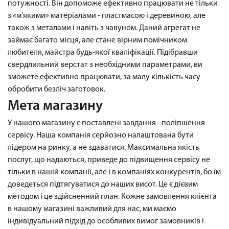
потужності. Він допоможе ефективно працювати не тільки
з «м'якими» матеріалами - пластмасою і деревиною, але
також з металами і навіть з чавуном. Даний агрегат не
займає багато місця, але стане вірним помічником
любителя, майстра будь-якої кваліфікації. Підібравши
свердлильний верстат з необхідними параметрами, ви
зможете ефективно працювати, за малу кількість часу
обробити безліч заготовок.
Мета магазину
У нашого магазину є поставлені завдання - поліпшення
сервісу. Наша компанія серйозно налаштована бути
лідером на ринку, а не здаватися. Максимальна якість
послуг, що надаються, приведе до підвищення сервісу не
тільки в нашій компанії, але і в компаніях конкурентів, бо їм
доведеться підтягуватися до наших висот. Це є дієвим
методом і це здійсненний план. Кожне замовлення клієнта
в нашому магазині важливий для нас, ми маємо
індивідуальний підхід до особливих вимог замовників і