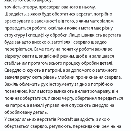
якість готового виробу;
точність отвору, просвердлюваного в ньому.
Швидкість, з якою буде обертатися верстат, потрібно
враховувати в залежності від того, з яким матеріалом
проводиться робота, оскільки кожен метал має різну
структуру і специфіку обробки. Якщо швидкість верстата
буде занадто високою, заготівля і свердло швидко
перегріються. Саме тому на початку роботи важливо
відрегулювати швидкісний режим, щоб він залишався
стабільним протягом всього процесу обробки деталі.
Свердло фіксують в патроні, а за допомогою затяжного
важеля регулюють рівень глибини проникнення свердла.
Важіль обмежить рух інструменту згідно з потрібною
позначкою. Коли мотор вмикають в електромережу, він
починає обертатися. У свою чергу, обертання передається
на патрон, а важелі управління опускають свердло на
оброблювану деталь.
У свердлильних верстатів Procraft швидкість, з якою
обертається свердло, регулюють, перекидаючи ремінь на