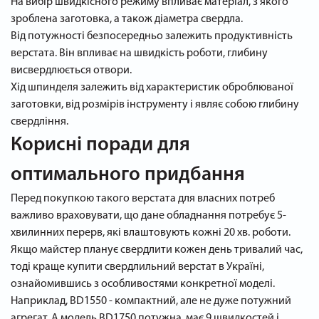
На вибір швидкісного режиму впливає матеріал, з якого
зроблена заготовка, а також діаметра свердла.
Від потужності безпосередньо залежить продуктивність
верстата. Він впливає на швидкість роботи, глибину
висвердлюється отвори.
Хід шпинделя залежить від характеристик оброблюваної
заготовки, від розмірів інструменту і являє собою глибину
свердління.
Корисні поради для
оптимального придбання
Перед покупкою такого верстата для власних потреб
важливо враховувати, що дане обладнання потребує 5-
хвилинних перерв, які влаштовують кожні 20 хв. роботи.
Якщо майстер планує свердлити кожен день тривалий час,
тоді краще купити свердлильний верстат в Україні,
ознайомившись з особливостями конкретної моделі.
Наприклад, BD1550 - компактний, але не дуже потужний
агрегат. А модель BD1750 потужна, має 9 швидкостей і