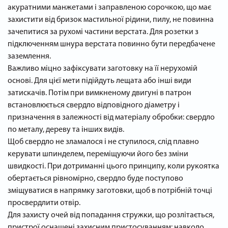
акуратними манжетами і заправленою сорочкою, що має
захистити від бризок мастильної рідини, пилу, не повинна
зачепитися за рухомі частини верстата. Для розетки з
підключенням шнура верстата повинно бути передбачене
заземлення.
Важливо міцно зафіксувати заготовку на її нерухомій
основі. Для цієї мети підійдуть лещата або інші види
затискачів. Потім при вимкненому двигуні в патрон
встановлюється свердло відповідного діаметру і
призначення в залежності від матеріалу обробки: свердло
по металу, дереву та інших видів.
Щоб свердло не зламалося і не ступилося, слід плавно
керувати шпинделем, переміщуючи його без зміни
швидкості. При дотриманні цього принципу, коли рукоятка
обертається рівномірно, свердло буде поступово
зміщуватися в напрямку заготовки, щоб в потрібній точці
просвердлити отвір.
Для захисту очей від попадання стружки, що розлітається,
пристрої оснащені захисним пристосуванням: навколо