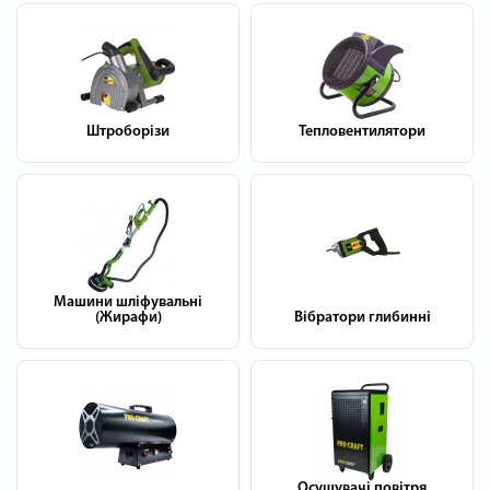
Штроборізи
Тепловентилятори
Машини шліфувальні
(Жирафи)
Вібратори глибинні
Осушувачі повітря