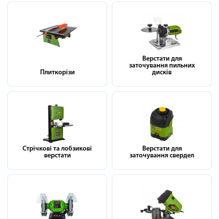
Верстати для
заточування пильних
Плиткорізи
дисків
Стрічкові та лобзикові
Верстати для
верстати
заточування свердел