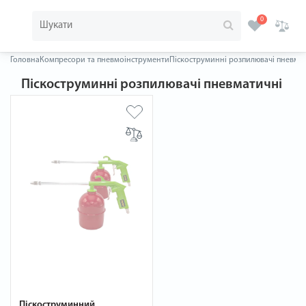
0
Головна
Компресори та пневмоінструменти
Піскоструминні розпилювачі пневма
Піскоструминні розпилювачі пневматичні
Піскоструминний