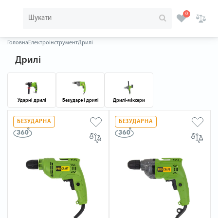
0
Головна
Електроінструмент
Дрилі
Дрилі
Ударні дрилі
Безударні дрилі
Дрилі-міксери
БЕЗУДАРНА
БЕЗУДАРНА