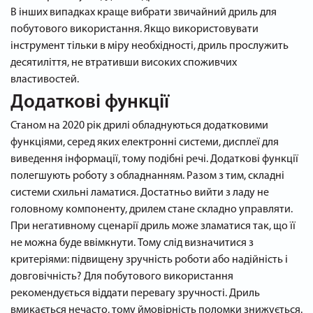
В інших випадках краще вибрати звичайний дриль для
побутового використання. Якщо використовувати
інструмент тільки в міру необхідності, дриль прослужить
десятиліття, не втративши високих споживчих
властивостей.
Додаткові функції
Станом на 2020 рік дрилі обладнуються додатковими
функціями, серед яких електронні системи, дисплеї для
виведення інформації, тому подібні речі. Додаткові функції
полегшують роботу з обладнанням. Разом з тим, складні
системи схильні ламатися. Достатньо вийти з ладу не
головному компоненту, дрилем стане складно управляти.
При негативному сценарії дриль може зламатися так, що її
не можна буде ввімкнути. Тому слід визначитися з
критеріями: підвищену зручність роботи або надійність і
довговічність? Для побутового використання
рекомендується віддати перевагу зручності. Дриль
вмикається нечасто, тому ймовірність поломки знижується.