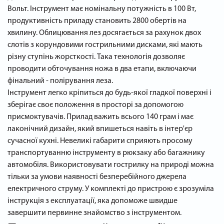
Вольт. Інструмент має номінальну потужність в 100 Вт,
продуктивність приладу становить 2800 обертів на
хвилину. Облицювання лез досягається за рахунок двох
слотів з корундовими гострильними дисками, які мають
різну ступінь жорсткості. Така технологія дозволяє
проводити обточування ножа в два етапи, включаючи
фінальний - полірування леза.
Інструмент легко кріпиться до будь-якої гладкої поверхні і
зберігає своє положення в просторі за допомогою
присмоктувачів. Прилад важить всього 140 грам і має
лаконічний дизайн, який впишеться навіть в інтер'єр
сучасної кухні. Невеликі габарити сприяють просому
транспортуванню інструменту в рюкзаку або багажнику
автомобіля. Використовувати гострилку на природі можна
тільки за умови наявності безперебійного джерела
електричного струму. У комплекті до пристрою є зрозуміла
інструкція з експлуатації, яка допоможе швидше
завершити первинне знайомство з інструментом.