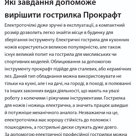
Які завдання допоможе
вирішити гострилка Прокрафт
Електроточілкі дуже зручні в експлуатації, а компактний
розмір дозволить легко знайти місце в будинку для
зберігання інструменту. Електричні гострила для кухонних
ножів користуються великою популярністю, але також
існує великий попит на гострила для мисливських чи
спортивних моделей. Облицювання за допомогою
інструменту прокрафт підійде для сталевих, або керамічних
лез. Даний тип обладнання можна використовувати не
тільки на кухні, але і на дачі, на городі, в поході, в полюванні
та інших законних видах діяльності, що мають на увазі
роботу з колючими і ріжучими інструментами. Гострилка
для ножів і ножиць електрична, а значить працює швидше
й потужніше механічного аналога. Незважаючи на це,
електроточілка має хорошу стійкість до поломок і
пошкоджень, а гострильні диски служать дуже довго.
За допомогою електричної професійної гострилки можна