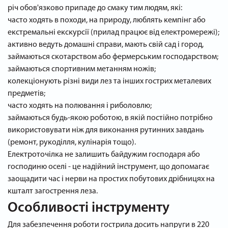
річ обов'язково припаде до смаку тим людям, які:
часто ходять в походи, на природу, люблять кемпінг або
екстремальні екскурсії (прилад працює від електромережі);
активно ведуть домашні справи, мають свій сад і город,
займаються скотарством або фермерським господарством;
займаються спортивним метанням ножів;
колекціонують різні види лез та інших гострих металевих
предметів;
часто ходять на полювання і риболовлю;
займаються будь-якою роботою, в якій постійно потрібно
використовувати ніж для виконання рутинних завдань
(ремонт, рукоділля, кулінарія тощо).
Електроточілка не залишить байдужим господаря або
господиню оселі - це надійний інструмент, що допомагає
заощадити час і нерви на простих побутових дрібницях на
кшталт загострення леза.
Особливості інструменту
Для забезпечення роботи гострила досить напруги в 220