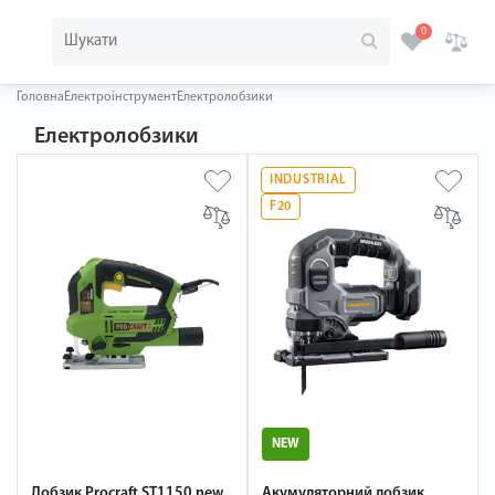
0
Головна
Електроінструмент
Електролобзики
Електролобзики
INDUSTRIAL
F20
NEW
Лобзик Procraft ST1150 new
Акумуляторний лобзик