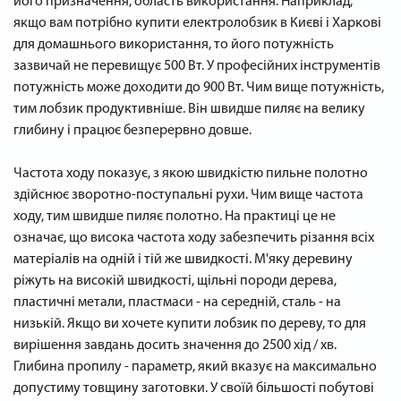
його призначення, область використання. Наприклад,
якщо вам потрібно купити електролобзик в Києві і Харкові
для домашнього використання, то його потужність
зазвичай не перевищує 500 Вт. У професійних інструментів
потужність може доходити до 900 Вт. Чим вище потужність,
тим лобзик продуктивніше. Він швидше пиляє на велику
глибину і працює безперервно довше.
Частота ходу показує, з якою швидкістю пильне полотно
здійснює зворотно-поступальні рухи. Чим вище частота
ходу, тим швидше пиляє полотно. На практиці це не
означає, що висока частота ходу забезпечить різання всіх
матеріалів на одній і тій же швидкості. М'яку деревину
ріжуть на високій швидкості, щільні породи дерева,
пластичні метали, пластмаси - на середній, сталь - на
низькій. Якщо ви хочете купити лобзик по дереву, то для
вирішення завдань досить значення до 2500 хід / хв.
Глибина пропилу - параметр, який вказує на максимально
допустиму товщину заготовки. У своїй більшості побутові