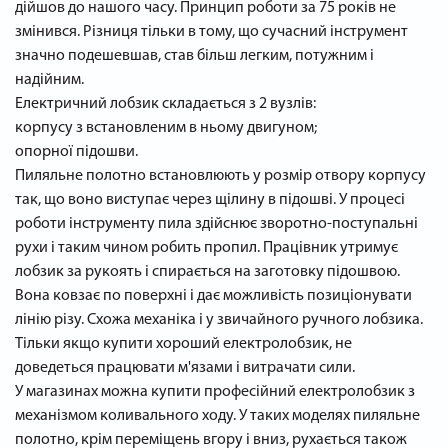
дійшов до нашого часу. Принцип роботи за 75 років не
змінився. Різниця тільки в тому, що сучасний інструмент
значно подешевшав, став більш легким, потужним і
надійним.
Електричний лобзик складається з 2 вузлів:
корпусу з встановленим в ньому двигуном;
опорної підошви.
Пиляльне полотно встановлюють у розмір отвору корпусу
так, що воно виступає через щілину в підошві. У процесі
роботи інструменту пила здійснює зворотно-поступальні
рухи і таким чином робить пропил. Працівник утримує
лобзик за рукоять і спирається на заготовку підошвою.
Вона ковзає по поверхні і дає можливість позиціонувати
лінію різу. Схожа механіка і у звичайного ручного лобзика.
Тільки якщо купити хороший електролобзик, не
доведеться працювати м'язами і витрачати сили.
У магазинах можна купити професійний електролобзик з
механізмом коливального ходу. У таких моделях пиляльне
полотно, крім переміщень вгору і вниз, рухається також