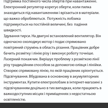
Підтримка постійного числа обертів при навантаженні.
Електронний регулятор корегує оберти, коли пилка
знаходиться під навантаженням і врізається в матеріали.
що важко обробляються. Потужність лобзика
підтримується на постійній величині, без падіння
швидкості.
Здування тирси. На двигуні встановлений вентилятор. Він
одночасно охолоджує мотор і подає спрямовано
повітряний струмінь в область різання. Працівник добре
бачить розмітку і лінію різу і виконує роботу точніше.
Лазерний покажчик. Вирішує проблему з розміткою лінії
різу традиційним способом за допомогою олівця і лінійки.
Створює спрямовану лінію, по якій працівник орієнтується.
Підсвічування. Вбудована в основному в акумуляторних
інструментах. Купити електролобзик в інтернет-магазині з
підсвічуванням доцільно в тих випадках, коли працюють в
важкодоступних місцях і приміщеннях з недостатньою
освітленістю.