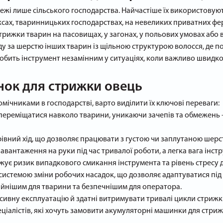
ежі лише сільського господарства. Найчастіше їх використовую
сах, тваринницьких господарствах, на невеликих приватних ферм
трижки тварин на пасовищах, у загонах, у польових умовах або
 за шерстю інших тварин із щільною структурою волосся, де по
робить інструмент незамінним у ситуаціях, коли важливо швидко
ок для стрижки овець
мічниками в господарстві, варто виділити їх ключові переваги:
о переміщатися навколо тварини, уникаючи зачепів та обмежень
 рівний хід, що дозволяє працювати з густою чи заплутаною шерс
навантаження на руки під час тривалої роботи, а легка вага ін
жує ризик випадкового смикання інструмента та рівень стресу 
стемою зміни робочих насадок, що дозволяє адаптуватися під ти
ійнішим для тварини та безпечнішим для оператора.
сивну експлуатацію й здатні витримувати тривалі цикли стрижк
ціалістів, які хочуть замовити акумуляторні машинки для стри