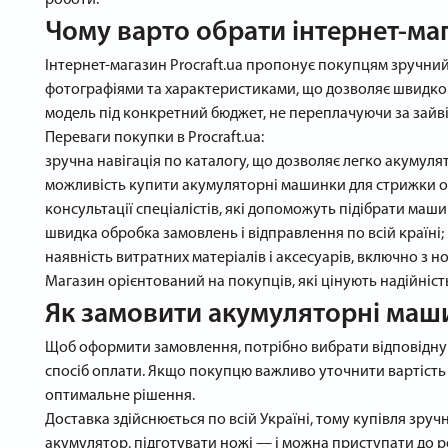
роботи.
Чому варто обрати інтернет-маг
Інтернет-магазин Procraft.ua пропонує покупцям зручний 
фотографіями та характеристиками, що дозволяє швидко
модель під конкретний бюджет, не переплачуючи за зайві
Переваги покупки в Procraft.ua:
зручна навігація по каталогу, що дозволяє легко акумул
можливість купити акумуляторні машинки для стрижки ов
консультації спеціалістів, які допоможуть підібрати маши
швидка обробка замовлень і відправлення по всій країні;
наявність витратних матеріалів і аксесуарів, включно з 
Магазин орієнтований на покупців, які цінують надійніст
Як замовити акумуляторні маш
Щоб оформити замовлення, потрібно вибрати відповідну 
спосіб оплати. Якщо покупцю важливо уточнити вартість
оптимальне рішення.
Доставка здійснюється по всій Україні, тому купівля зру
акумулятор, підготувати ножі — і можна приступати до р