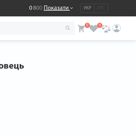
0
8
0
0
Показати
УКР
РУС
0
0
овець