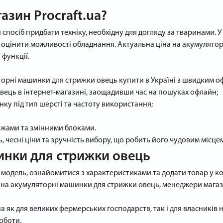
азин Procraft.ua?
спосіб придбати техніку, необхідну для догляду за тваринами. У
 оцінити можливості обладнання. Актуальна ціна на акумулято
 функції.
яторні машинки для стрижки овець купити в Україні з швидким 
ець в інтернет-магазині, заощадивши час на пошуках офлайн;
нку під тип шерсті та частоту використання;
ножами та змінними блоками.
ь, чесні ціни та зручність вибору, що робить його чудовим місц
инки для стрижки овець
модель, ознайомитися з характеристиками та додати товар у ко
 на акумуляторні машинки для стрижки овець, менеджери магаз
чна як для великих фермерських господарств, так і для власникі
оботи.