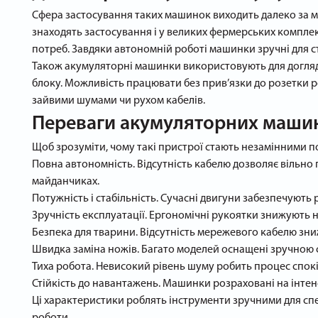
Сфера застосування таких машинок виходить далеко за м
знаходять застосування і у великих фермерських комплек
потреб. Завдяки автономній роботі машинки зручні для с
Також акумуляторні машинки використовують для догляду
блоку. Можливість працювати без прив’язки до розетки 
зайвими шумами чи рухом кабелів.
Переваги акумуляторних машин
Щоб зрозуміти, чому такі пристрої стають незамінними по
Повна автономність. Відсутність кабелю дозволяє вільн
майданчиках.
Потужність і стабільність. Сучасні двигуни забезпечують
Зручність експлуатації. Ергономічні рукоятки знижують 
Безпека для тварини. Відсутність мережевого кабелю зни
Швидка заміна ножів. Багато моделей оснащені зручною си
Тиха робота. Невисокий рівень шуму робить процес спок
Стійкість до навантажень. Машинки розраховані на інтен
Ці характеристики роблять інструменти зручними для спе