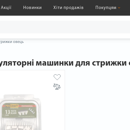
Акції
Новинки
Хіти продажів
Покупцям
трижки овець
ляторні машинки для стрижки 