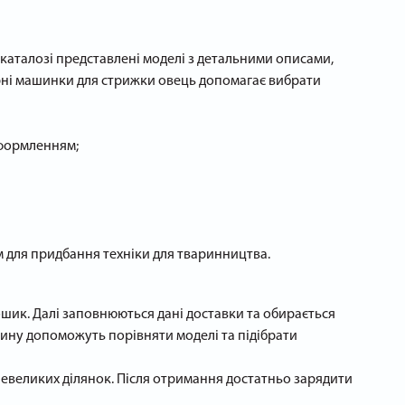
 каталозі представлені моделі з детальними описами,
рні машинки для стрижки овець допомагає вибрати
оформленням;
ем для придбання техніки для тваринництва.
шик. Далі заповнюються дані доставки та обирається
ину допоможуть порівняти моделі та підібрати
в невеликих ділянок. Після отримання достатньо зарядити