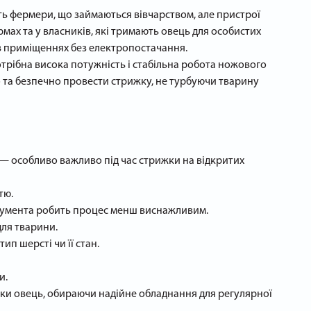
ть фермери, що займаються вівчарством, але пристрої
ах та у власників, які тримають овець для особистих
 в приміщеннях без електропостачання.
трібна висока потужність і стабільна робота ножового
 та безпечно провести стрижку, не турбуючи тварину
 — особливо важливо під час стрижки на відкритих
тю.
струмента робить процес менш виснажливим.
для тварини.
п шерсті чи її стан.
и.
жки овець, обираючи надійне обладнання для регулярної