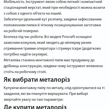
Мобільність. Інструмент являє собою легкий і компактний
стаціонарний верстат, який при необхідності можна возити
з собою з одного об'єкта на інший.
Забезпечує ідеальний кут розпилу, завдяки зафіксованим
положенням пилки й чіткому позиціонуванню заготовки
на робочій поверхні.
Безпека під час роботи. Всі моделі Procraft оснащені
захисним кожухом, який зводить до мінімуму ризик
отримання травми оператора і стримує іскри (додатково
потрібно надіти окуляри).
Металева станина монтажної пили має продуману до
дрібниць конструкцію, завдяки чому інструмент впевнено
стоїть на робочому столі.
Як вибрати металоріз
Купуючи монтажну пилу по металу, слід орієнтуватися на ті
завдання, які ви плануєте вирішувати. При виборі
звертайте увагу на такі параметри:
Де купити металоріз