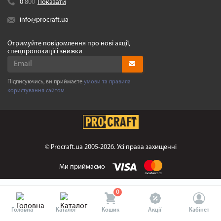
0
8
0
0
Показати
info@procraft.ua
Отримуйте повідомлення про нові акції,
спецпропозиції і знижки
Підписуючись, ви приймаєте
умови та правила
користування сайтом
©
Procraft.ua
2005-2026. Усі права захищенні
Ми приймаємо
0
Головна
Каталог
Кошик
Акції
Кабінет