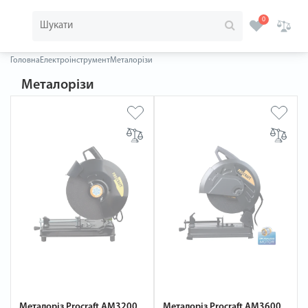
0
Головна
Електроінструмент
Металорізи
Металорізи
Металоріз Procraft AM3200
Металоріз Procraft AM3600