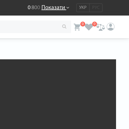
0
8
0
0
Показати
УКР
РУС
0
0