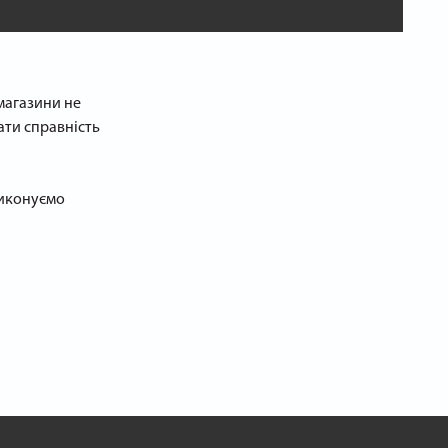
-магазини не
ати справність
 виконуємо