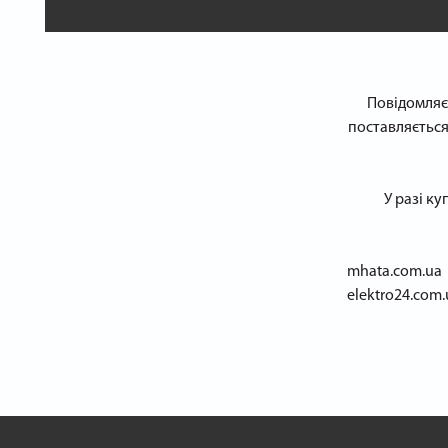
Повідомляєм
поставляється
У разі ку
mhata.com.ua
elektro24.com.