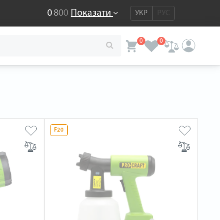
0
8
0
0
Показати
УКР
РУС
0
0
F20