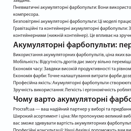
завдань:
Пневматичні акумуляторні фарбопульти: Вони використо
компресора.
Безповітряні акумуляторні фарбопульти: Ці моделі працю
Гравітаційні та контейнерні акумуляторні фарбопульти: 
контейнерними (нижній контейнер). Це впливає на зручні
Акумуляторні фарбопульти: пе
Використання акумуляторних фарбопультів, ціна яких вас 
Мобільність: Відсутність дротів дає змогу вільно переміщ
Економія часу: Завдяки високій продуктивності та рівн
Економія фарби: Точне налаштування витрати фарби дозв
Професійна якість: Акумуляторні фарбопульти створюють
Зручність використання: Легкість і ергономічність робл
Чому варто акумуляторні фарбоп
Procraft.ua — ваш надійний партнер у виборі та придбанн
Широкий асортимент і ціна: Ми пропонуємо великий вибі
вас зможе здивувати вартість акумуляторних фарбопульт
Професійні консультації: Наші фахівці допоможуть вам в