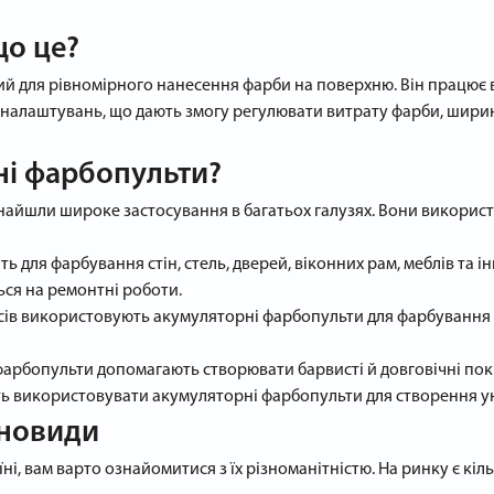
що це?
 для рівномірного нанесення фарби на поверхню. Він працює в
у налаштувань, що дають змогу регулювати витрату фарби, шири
ні фарбопульти?
знайшли широке застосування в багатьох галузях. Вони використ
ь для фарбування стін, стель, дверей, віконних рам, меблів та 
ься на ремонтні роботи.
ісів використовують акумуляторні фарбопульти для фарбування 
 фарбопульти допомагають створювати барвисті й довговічні пок
 використовувати акумуляторні фарбопульти для створення уні
зновиди
і, вам варто ознайомитися з їх різноманітністю. На ринку є кіл