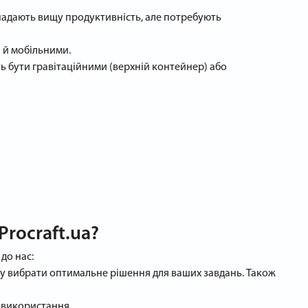
надають вищу продуктивність, але потребують
 й мобільними.
ь бути гравітаційними (верхній контейнер) або
rocraft.ua?
до нас:
гу вибрати оптимальне рішення для ваших завдань. Також
о використання.