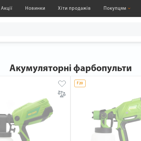
Акції
Новинки
Хіти продажів
Покупцям
Акумуляторні фарбопульти
F20