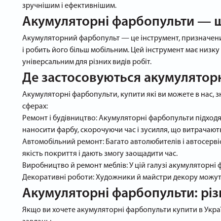
зручнішим і ефективнішим.
Акумуляторні фарбопульти — 
Акумуляторний фарбопульт — це інструмент, призначений
і робить його більш мобільним. Цей інструмент має низк
універсальним для різних видів робіт.
Де застосовуються акумулятор
Акумуляторні фарбопульти, купити які ви можете в нас, 
сферах:
Ремонт і будівництво: Акумуляторні фарбопульти підходят
наносити фарбу, скорочуючи час і зусилля, що витрачают
Автомобільний ремонт: Багато автолюбителів і автосерв
якість покриття і дають змогу заощадити час.
Виробництво й ремонт меблів: У цій галузі акумуляторні
Декоративні роботи: Художники й майстри декору можуть
Акумуляторні фарбопульти: рі
Якщо ви хочете акумуляторні фарбопульти купити в Україн