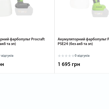
рний фарбопульт Procraft
Акумуляторний фарбопульт P
акб та зп)
PSE24 (без акб та зп)
 відгуків
0 відгуків
рн
1 695 грн