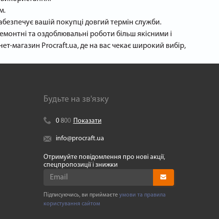
м.
абезпечує вашій покупці довгий термін служби.
емонтні та оздоблювальні роботи більш якісними і
ет-магазин Procraft.ua, де на вас чекає широкий вибір,
Будьте на зв'язку
0
8
0
0
Показати
info@procraft.ua
Отримуйте повідомлення про нові акції,
спецпропозиції і знижки
Підписуючись, ви приймаєте
умови та правила
користування сайтом