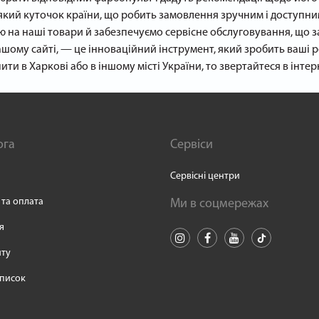
-який куточок країни, що робить замовлення зручним і доступни
ію на наші товари й забезпечуємо сервісне обслуговування, що з
шому сайті, — це інноваційний інструмент, який зробить ваші р
 в Харкові або в іншому місті України, то звертайтеся в інтерн
ога
Сервіси
Сервісні центри
 та оплата
Ми в соцмережах
я
йту
писок