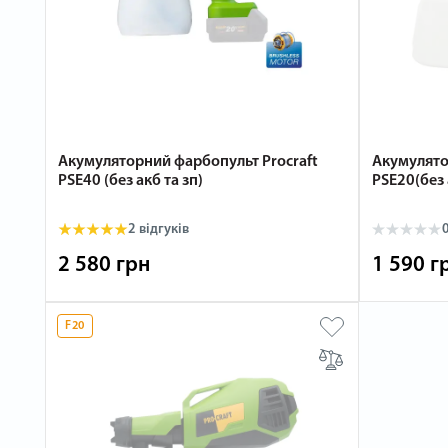
Акумуляторний фарбопульт Procraft
Акумулято
PSE40 (без акб та зп)
PSE20(без 
2 відгуків
0
2 580 грн
1 590 г
F20