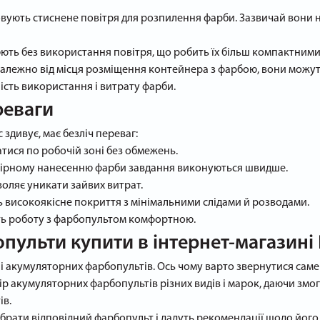
вують стиснене повітря для розпилення фарби. Зазвичай вони 
ють без використання повітря, що робить їх більш компактними
Залежно від місця розміщення контейнера з фарбою, вони можут
сть використання і витрату фарби.
реваги
здивує, має безліч переваг:
атися по робочій зоні без обмежень.
омірному нанесенню фарби завдання виконуються швидше.
оляє уникати зайвих витрат.
 високоякісне покриття з мінімальними слідами й розводами.
ять роботу з фарбопультом комфортною.
ульти купити в інтернет-магазині P
і акумуляторних фарбопультів. Ось чому варто звернутися саме 
р акумуляторних фарбопультів різних видів і марок, даючи змо
ів.
ибрати відповідний фарбопульт і дадуть рекомендації щодо йог