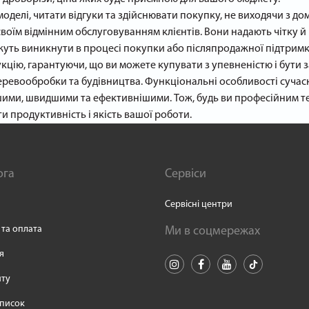
 моделі, читати відгуки та здійснювати покупку, не виходячи з д
воїм відмінним обслуговуванням клієнтів. Вони надають чітку й
жуть виникнути в процесі покупки або післяпродажної підтримк
укцію, гарантуючи, що ви можете купувати з упевненістю і бути 
ревообробки та будівництва. Функціональні особливості сучасни
нішими, швидшими та ефективнішими. Тож, будь ви професійним т
 продуктивність і якість вашої роботи.
ога
Сервіси
Сервісні центри
 та оплата
Ми в соцмережах
я
йту
писок