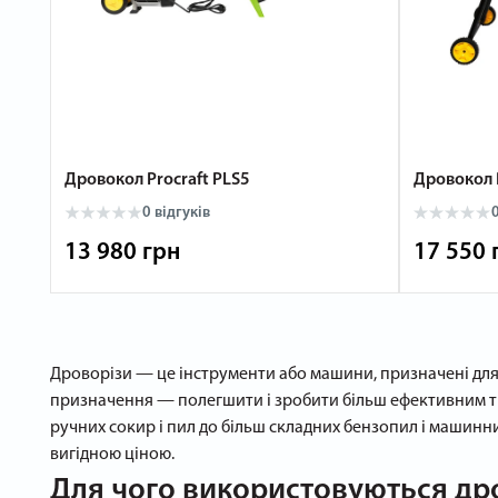
Дровокол Procraft PLS5
Дровокол P
0 відгуків
0
13 980 грн
17 550 
Дроворізи — це інструменти або машини, призначені для р
призначення — полегшити і зробити більш ефективним тр
ручних сокир і пил до більш складних бензопил і машинн
вигідною ціною.
Для чого використовуються др