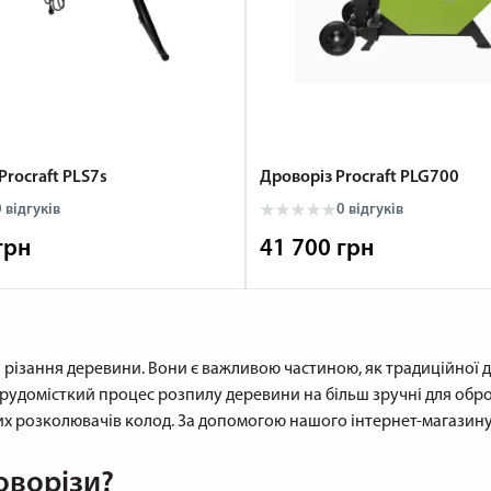
rocraft PLS7s
Дроворіз Procraft PLG700
 відгуків
0 відгуків
грн
41 700 грн
ізання деревини. Вони є важливою частиною, як традиційної дер
удомісткий процес розпилу деревини на більш зручні для обро
их розколювачів колод. За допомогою нашого інтернет-магазину
оворізи?