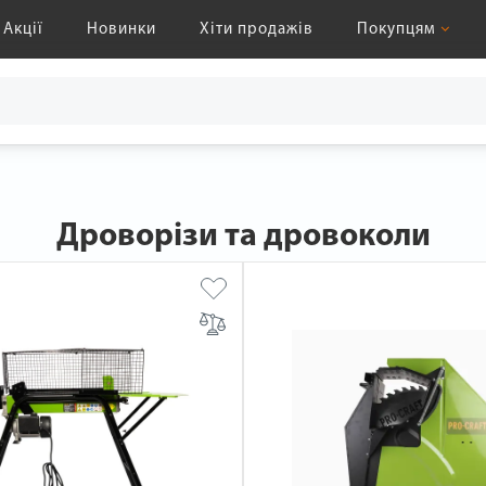
Акції
Новинки
Хіти продажів
Покупцям
Дроворізи та дровоколи