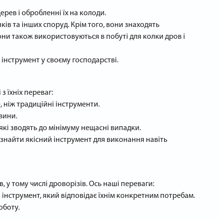
рев і обробленні їх на колоди.
ків та інших споруд. Крім того, вони знаходять
они також використовуються в побуті для колки дров і
інструмент у своєму господарстві.
з їхніх переваг:
 ніж традиційні інструменти.
вини.
які зводять до мінімуму нещасні випадки.
і знайти якісний інструмент для виконання навіть
, у тому числі дроворізів. Ось наші переваги:
 інструмент, який відповідає їхнім конкретним потребам.
оботу.