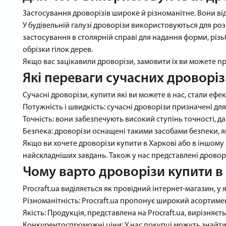
Застосування дроворізів широке й різноманітне. Вони від
У будівельній галузі дроворізи використовуються для роз
застосування в столярній справі для надання форми, різь
обрізки гілок дерев.
Якщо вас зацікавили дроворізи, замовити їх ви можете п
Які переваги сучасних дроворіз
Сучасні дроворізи, купити які ви можете в нас, стали ефе
Потужність і швидкість: сучасні дроворізи призначені д
Точність: вони забезпечують високий ступінь точності, д
Безпека: дроворізи оснащені такими засобами безпеки, як
Якщо ви хочете дроворізи купити в Харкові або в іншому 
найскладніших завдань. Також у нас представлені дроворі
Чому варто дроворізи купити в 
Procraft.ua виділяється як провідний інтернет-магазин, у
Різноманітність: Procraft.ua пропонує широкий асортиме
Якість: Продукція, представлена на Procraft.ua, вирізняєт
Конкурентоспроможні ціни: У нас покупці можуть знайти