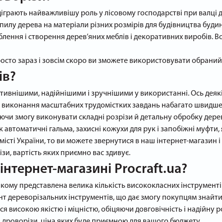
іграють найважливішу роль у лісовому господарстві при валці де
пилу дерева на матеріали різних розмірів для будівництва будин
блення і створення дерев’яних меблів і декоративних виробів. В
росто зараз і зовсім скоро ви зможете використовувати обраний 
ів?
ктивнішими, надійнішими і зручнішими у використанні. Ось деякі 
ля виконання масштабних трудомістких завдань набагато швидше,
аючи змогу виконувати складні розрізи й детальну обробку дере
 автоматичні гальма, захисні кожухи для рук і запобіжні муфти, 
місті України, то ви можете звернутися в наш інтернет-магазин 
зи, вартість яких приємно вас здивує.
інтернет-магазині Procraft.ua?
 якому представлена велика кількість висококласних інструментів
нт дереворізальних інструментів, що дає змогу покупцям знайти
ься високою якістю і міцністю, обіцяючи довговічність і надійну р
 дроворізи, ціна яких буде приємною для вашого бюджету.