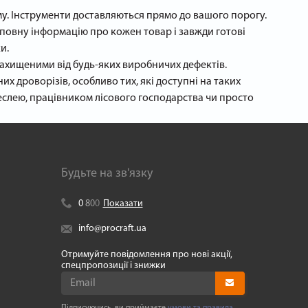
ому. Інструменти доставляються прямо до вашого порогу.
 повну інформацію про кожен товар і завжди готові
и.
захищеними від будь-яких виробничих дефектів.
х дроворізів, особливо тих, які доступні на таких
еслею, працівником лісового господарства чи просто
Будьте на зв'язку
0
8
0
0
Показати
info@procraft.ua
Отримуйте повідомлення про нові акції,
спецпропозиції і знижки