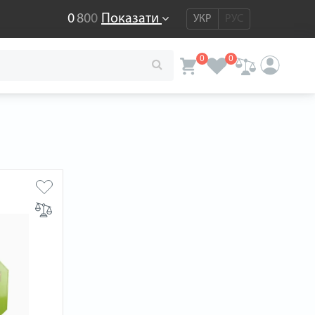
0
8
0
0
Показати
УКР
РУС
0
0