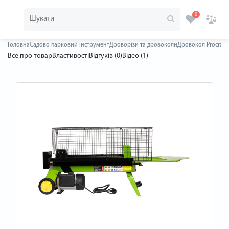
0
Головна
Садово парковий інструмент
Дроворізи та дровоколи
Дровокол Procraft
Все про товар
Властивості
Відгуків (0)
Відео (1)