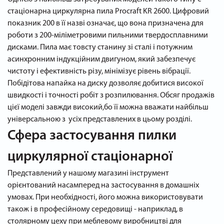
стаціонарна циркулярна пила Procraft KR 2600. Цифровий
показник 200 в її назві означає, що вона призначена для
роботи з 200-міліметровими пильними твердосплавними
дисками. Пила має товсту станину зі сталі і потужним
асинхронним індукційним двигуном, який забезпечує
чистоту і ефективність різу, мінімізує рівень вібрації.
Побідітова напайка на диску дозволяє добитися високої
швидкості і точності робіт з розпилювання. Обсяг продажів
цієї моделі завжди високий,бо її можна вважати найбільш
універсальною з усіх представлених в цьому розділі.
Сфера застосування пилки
циркулярної стаціонарної
Представлений у нашому магазині інструмент
орієнтований насамперед на застосування в домашніх
умовах. При необхідності, його можна використовувати
також і в професійному середовищі - наприклад, в
столярному цеху при меблевому виробництві для