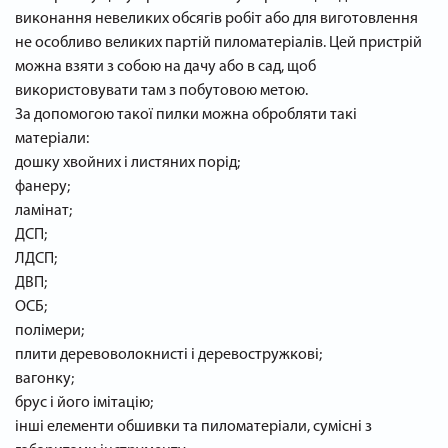
виконання невеликих обсягів робіт або для виготовлення
не особливо великих партій пиломатеріалів. Цей пристрій
можна взяти з собою на дачу або в сад, щоб
використовувати там з побутовою метою.
За допомогою такої пилки можна обробляти такі
матеріали:
дошку хвойних і листяних порід;
фанеру;
ламінат;
ДСП;
ЛДСП;
ДВП;
ОСБ;
полімери;
плити деревоволокнисті і деревостружкові;
вагонку;
брус і його імітацію;
інші елементи обшивки та пиломатеріали, сумісні з