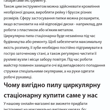
габаритами інструменту.
Також цим інструментом можна здійснювати кромління
необрізної дошки, виробляти рейку і брусок різних
розмірів. Сферу застосування пилки можна розширити,
якщо встановити на ній відповідні диски - наприклад, для
роботи з пластиком або м'яким металом.
Циркулярна пила стаціонарна буде незамінна під час
будівництва або ремонту. Щоб забезпечити максимальну
якість розпилу, її зуби необхідно постійно підтримувати в
гостро заточеному стані, а також регулярно чистити її
рухливі вузли і місце забору повітря. Під час роботи
майстер повинен захищати очі від випадкового попадання
стружки спеціальними окулярами, а на руки одягати
робочі рукавиці.
Чому вигідно пилу циркулярну
стаціонарну купити саме у нас
У нашому онлайн-магазині ви зможете придбати
інструмент на максимально вигідних умовах, бо: