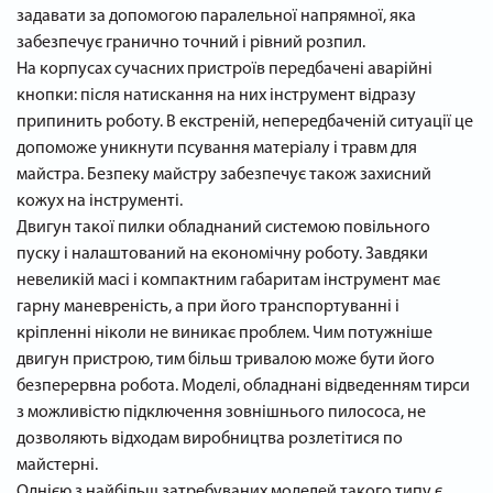
задавати за допомогою паралельної напрямної, яка
забезпечує гранично точний і рівний розпил.
На корпусах сучасних пристроїв передбачені аварійні
кнопки: після натискання на них інструмент відразу
припинить роботу. В екстреній, непередбаченій ситуації це
допоможе уникнути псування матеріалу і травм для
майстра. Безпеку майстру забезпечує також захисний
кожух на інструменті.
Двигун такої пилки обладнаний системою повільного
пуску і налаштований на економічну роботу. Завдяки
невеликій масі і компактним габаритам інструмент має
гарну маневреність, а при його транспортуванні і
кріпленні ніколи не виникає проблем. Чим потужніше
двигун пристрою, тим більш тривалою може бути його
безперервна робота. Моделі, обладнані відведенням тирси
з можливістю підключення зовнішнього пилососа, не
дозволяють відходам виробництва розлетітися по
майстерні.
Однією з найбільш затребуваних моделей такого типу є