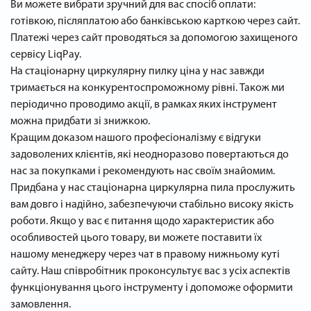
Ви можете вибрати зручний для вас спосіб оплати:
готівкою, післяплатою або банківською карткою через сайт.
Платежі через сайт проводяться за допомогою захищеного
сервісу LiqPay.
На стаціонарну циркулярну пилку ціна у нас завжди
тримається на конкурентоспроможному рівні. Також ми
періодично проводимо акції, в рамках яких інструмент
можна придбати зі знижкою.
Кращим доказом нашого професіоналізму є відгуки
задоволених клієнтів, які неодноразово повертаються до
нас за покупками і рекомендують нас своїм знайомим.
Придбана у нас стаціонарна циркулярна пила прослужить
вам довго і надійно, забезпечуючи стабільно високу якість
роботи. Якщо у вас є питання щодо характеристик або
особливостей цього товару, ви можете поставити їх
нашому менеджеру через чат в правому нижньому куті
сайту. Наш співробітник проконсультує вас з усіх аспектів
функціонування цього інструменту і допоможе оформити
замовлення.