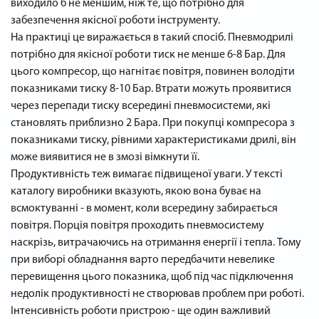
виходило б не меншим, ніж те, що потрібно для
забезпечення якісної роботи інструменту.
На практиці це виражається в такий спосіб. Пневмодрилі
потрібно для якісної роботи тиск не менше 6-8 Бар. Для
цього компресор, що нагнітає повітря, повинен володіти
показниками тиску 8-10 Бар. Втрати можуть проявитися
через перепади тиску всередині пневмосистеми, які
становлять приблизно 2 Бара. При покупці компресора з
показниками тиску, рівними характеристиками дрилі, він
може виявитися не в змозі вімкнути її.
Продуктивність теж вимагає підвищеної уваги. У тексті
каталогу виробники вказують, якою вона буває на
всмоктуванні - в момент, коли всередину забирається
повітря. Порція повітря проходить пневмосистему
наскрізь, витрачаючись на отримання енергії і тепла. Тому
при виборі обладнання варто передбачити невелике
перевищення цього показника, щоб під час підключення
недолік продуктивності не створював проблем при роботі.
Інтенсивність роботи пристрою - ще один важливий