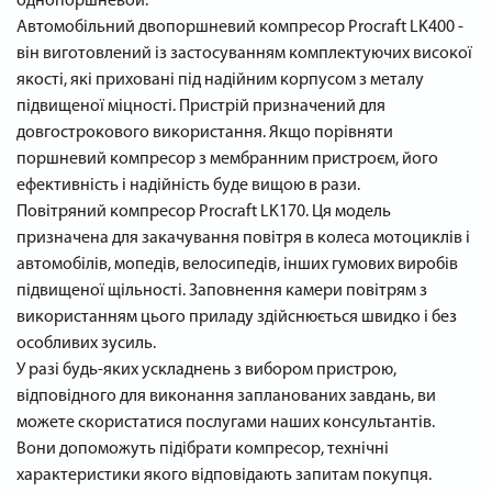
однопоршневой.
Автомобільний двопоршневий компресор Procraft LK400 -
він виготовлений із застосуванням комплектуючих високої
якості, які приховані під надійним корпусом з металу
підвищеної міцності. Пристрій призначений для
довгострокового використання. Якщо порівняти
поршневий компресор з мембранним пристроєм, його
ефективність і надійність буде вищою в рази.
Повітряний компресор Procraft LK170. Ця модель
призначена для закачування повітря в колеса мотоциклів і
автомобілів, мопедів, велосипедів, інших гумових виробів
підвищеної щільності. Заповнення камери повітрям з
використанням цього приладу здійснюється швидко і без
особливих зусиль.
У разі будь-яких ускладнень з вибором пристрою,
відповідного для виконання запланованих завдань, ви
можете скористатися послугами наших консультантів.
Вони допоможуть підібрати компресор, технічні
характеристики якого відповідають запитам покупця.