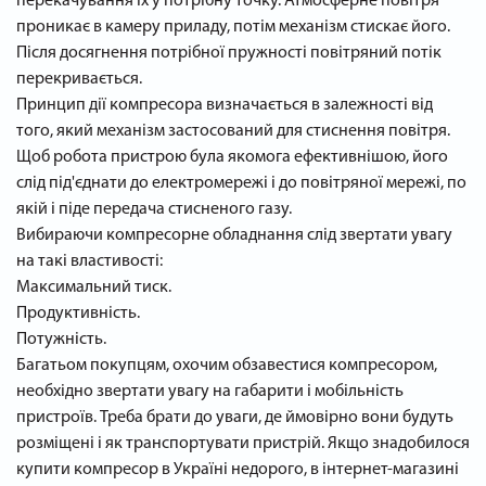
перекачування їх у потрібну точку. Атмосферне повітря
проникає в камеру приладу, потім механізм стискає його.
Після досягнення потрібної пружності повітряний потік
перекривається.
Принцип дії компресора визначається в залежності від
того, який механізм застосований для стиснення повітря.
Щоб робота пристрою була якомога ефективнішою, його
слід під'єднати до електромережі і до повітряної мережі, по
якій і піде передача стисненого газу.
Вибираючи компресорне обладнання слід звертати увагу
на такі властивості:
Максимальний тиск.
Продуктивність.
Потужність.
Багатьом покупцям, охочим обзавестися компресором,
необхідно звертати увагу на габарити і мобільність
пристроїв. Треба брати до уваги, де ймовірно вони будуть
розміщені і як транспортувати пристрій. Якщо знадобилося
купити компресор в Україні недорого, в інтернет-магазині