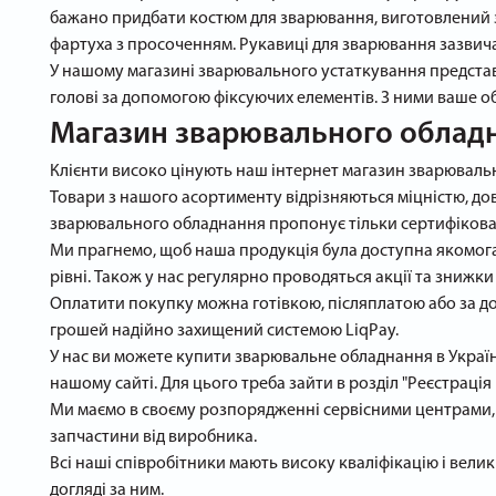
бажано придбати костюм для зварювання, виготовлений з
фартуха з просоченням. Рукавиці для зварювання зазвича
У нашому магазині зварювального устаткування представле
голові за допомогою фіксуючих елементів. З ними ваше об
Магазин зварювального обладн
Клієнти високо цінують наш інтернет магазин зварювальн
Товари з нашого асортименту відрізняються міцністю, дов
зварювального обладнання пропонує тільки сертифіковані
Ми прагнемо, щоб наша продукція була доступна якомог
рівні. Також у нас регулярно проводяться акції та знижки
Оплатити покупку можна готівкою, післяплатою або за до
грошей надійно захищений системою LiqPay.
У нас ви можете купити зварювальне обладнання в Україн
нашому сайті. Для цього треба зайти в розділ "Реєстрація
Ми маємо в своєму розпорядженні сервісними центрами, 
запчастини від виробника.
Всі наші співробітники мають високу кваліфікацію і вел
догляді за ним.