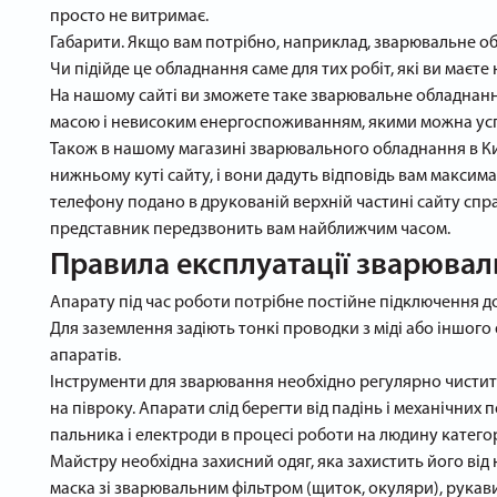
просто не витримає.
Габарити. Якщо вам потрібно, наприклад, зварювальне обл
Чи підійде це обладнання саме для тих робіт, які ви маєте
На нашому сайті ви зможете таке зварювальне обладнання
масою і невисоким енергоспоживанням, якими можна ус
Також в нашому магазині зварювального обладнання в Ки
нижньому куті сайту, і вони дадуть відповідь вам макси
телефону подано в друкованій верхній частині сайту справ
представник передзвонить вам найближчим часом.
Правила експлуатації зварювал
Апарату під час роботи потрібне постійне підключення до
Для заземлення задіють тонкі проводки з міді або іншо
апаратів.
Інструменти для зварювання необхідно регулярно чистит
на півроку. Апарати слід берегти від падінь і механічни
пальника і електроди в процесі роботи на людину катег
Майстру необхідна захисний одяг, яка захистить його ві
маска зі зварювальним фільтром (щиток, окуляри), рукавиц