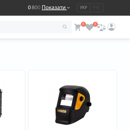
0
8
0
0
Показати
УКР
РУС
0
0