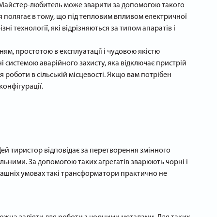
. Майстер-любитель може зварити за допомогою такого
полягає в тому, що під тепловим впливом електричної
ні технології, які відрізняються за типом апаратів і
м, простотою в експлуатації і чудовою якістю
і системою аварійного захисту, яка відключає пристрій
 роботи в сільській місцевості. Якщо вам потрібен
конфігурації.
Цей тиристор відповідає за перетворення змінного
більними. За допомогою таких агрегатів зварюють чорні і
омашніх умовах такі трансформатори практично не