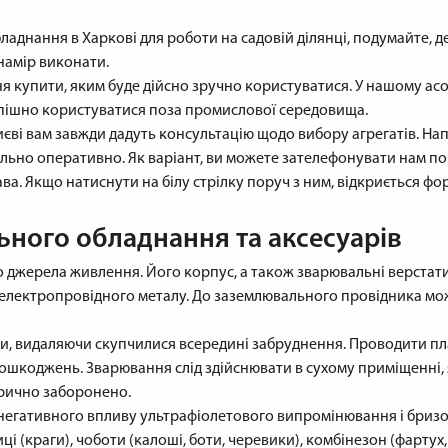
аднання в Харкові для роботи на садовій ділянці, подумайте, де 
 намір виконати.
 купити, яким буде дійсно зручно користуватися. У нашому асо
пішно користуватися поза промислової середовища.
єві вам завжди дадуть консультацію щодо вибору агрегатів. Н
мально оперативно. Як варіант, ви можете зателефонувати нам п
а. Якщо натиснути на білу стрілку поруч з ним, відкриється фор
ьного обладнання та аксесуарів
 джерела живлення. Його корпус, а також зварювальні верстати,
го електропровідного металу. До заземлювального провідника м
и, видаляючи скупчилися всередині забруднення. Проводити пл
х пошкоджень. Зварювання слід здійснювати в сухому приміщенні
орично заборонено.
д негативного впливу ультрафіолетового випромінювання і бризо
і (краги), чоботи (калоші, боти, черевики), комбінезон (фартух,