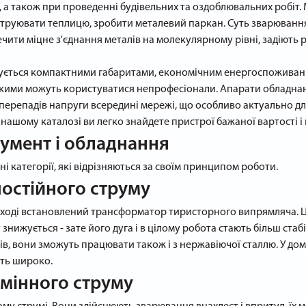
 а також при проведенні будівельних та оздоблювальних робіт
руювати теплицю, зробити металевий паркан. Суть зварювання 
ити міцне з'єднання металів на молекулярному рівні, задіють різ
ється компактними габаритами, економічним енергоспоживання
 якими можуть користуватися непрофесіонали. Апарати обладнан
перепадів напруги всередині мережі, що особливо актуально для
нашому каталозі ви легко знайдете пристрої бажаної вартості і 
умент і обладнання
 категорії, які відрізняються за своїм принципом роботи.
остійного струму
 виході встановлений трансформатор тиристорного випрямляча. 
знижується - зате його дуга і в цілому робота стають більш ста
дів, вони зможуть працювати також і з нержавіючої сталлю. У д
ить широко.
мінного струму