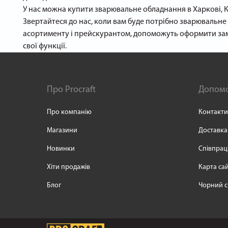
У нас можна купити зварювальне обладнання в Харкові, К
Звертайтеся до нас, коли вам буде потрібно зварювальне 
асортименту і прейскурантом, допоможуть оформити зам
свої функції.
Про Procraft
Допом
Про компанію
Контакти
Магазини
Доставка
Новинки
Співпрац
Хіти продажів
Карта са
Блог
Чорний с