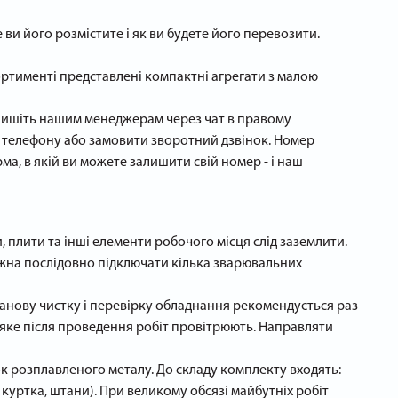
ви його розмістите і як ви будете його перевозити.
ртименті представлені компактні агрегати з малою
апишіть нашим менеджерам через чат в правому
о телефону або замовити зворотний дзвінок. Номер
ма, в якій ви можете залишити свій номер - і наш
 плити та інші елементи робочого місця слід заземлити.
ожна послідовно підключати кілька зварювальних
анову чистку і перевірку обладнання рекомендується раз
, яке після проведення робіт провітрюють. Направляти
к розплавленого металу. До складу комплекту входять:
 куртка, штани). При великому обсязі майбутніх робіт