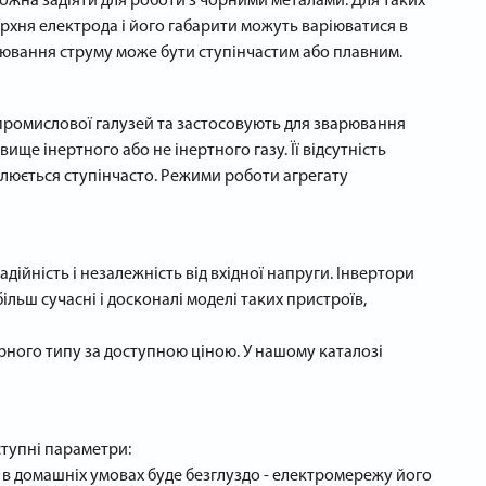
можна задіяти для роботи з чорними металами. Для таких
рхня електрода і його габарити можуть варіюватися в
улювання струму може бути ступінчастим або плавним.
 промислової галузей та застосовують для зварювання
ище інертного або не інертного газу. Її відсутність
улюється ступінчасто. Режими роботи агрегату
дійність і незалежність від вхідної напруги. Інвертори
ільш сучасні і досконалі моделі таких пристроїв,
рного типу за доступною ціною. У нашому каталозі
ступні параметри:
в домашніх умовах буде безглуздо - електромережу його