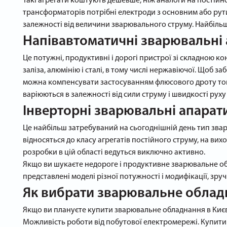
Такі агрегати коштують дешевше, ніж аналоги на постійно
трансформаторів потрібні електроди з основним або рут
залежності від величини зварювального струму. Найбільш
Напівавтоматичні зварювальні
Це потужні, продуктивні і дорогі пристрої зі складною 
заліза, алюмінію і сталі, в тому числі нержавіючої. Щоб 
можна компенсувати застосуванням флюсового дроту товщ
варіюються в залежності від сили струму і швидкості руху
Інверторні зварювальні апарат
Це найбільш затребуваний на сьогоднішній день тип зварюв
відносяться до класу агрегатів постійного струму, на вих
розробки в цій області ведуться виключно активно.
Якщо ви шукаєте недороге і продуктивне зварювальне обл
представлені моделі різної потужності і модифікації, зруч
Як вибрати зварювальне обладн
Якщо ви плануєте купити зварювальне обладнання в Києві
Можливість роботи від побутової електромережі. Купити