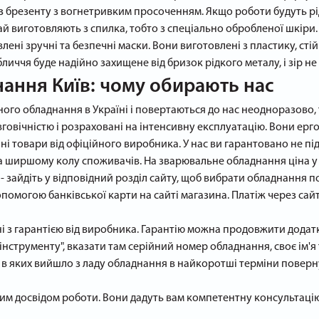
 брезенту з вогнетривким просоченням. Якщо роботи будуть рі
й виготовляють з спилка, тобто з спеціально обробленої шкіри.
ні зручні та безпечні маски. Вони виготовлені з пластику, стій
личчя буде надійно захищене від бризок рідкого металу, і зір не
ання Київ: чому обирають нас
ого обладнання в Україні і повертаються до нас неодноразово,
говічністю і розраховані на інтенсивну експлуатацію. Вони ерго
 товари від офіційного виробника. У нас ви гарантовано не під
а ширшому колу споживачів. На зварювальне обладнання ціна 
 - зайдіть у відповідний розділ сайту, щоб вибрати обладнання 
помогою банківської карти на сайті магазина. Платіж через сай
і з гарантією від виробника. Гарантію можна продовжити додат
 інструменту", вказати там серійний номер обладнання, своє ім'
в яких вийшло з ладу обладнання в найкоротші терміни поверн
иким досвідом роботи. Вони дадуть вам компетентну консультац