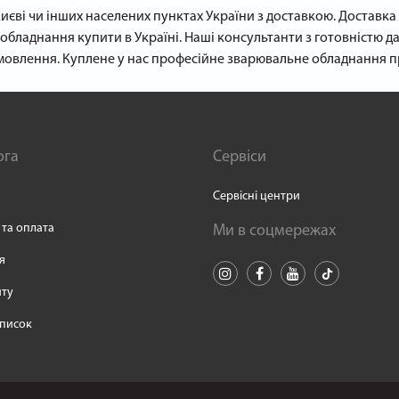
иєві чи інших населених пунктах України з доставкою. Доставк
обладнання купити в Україні. Наші консультанти з готовністю да
овлення. Куплене у нас професійне зварювальне обладнання пр
ога
Сервіси
Сервісні центри
 та оплата
Ми в соцмережах
я
йту
писок