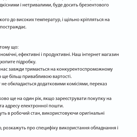
дкісними і нетривалими, буде досить брезентового
кого до високих температур, і щільно кріпляться на
 постраждає.
 тому що:
номічні, ефективні і продуктивні. Наш інтернет магазин
хопите підробку.
у нас завжди тримається на конкурентоспроможному
по ще більш привабливою вартості.
т не обкладається додатковими комісіями, переказ
ково ще на один рік, якщо зареєструвати покупку на
я та адресу електронної пошти.
уть в робочий стан, використовуючи оригінальні
ію, розкажуть про специфіку використання обладнання і