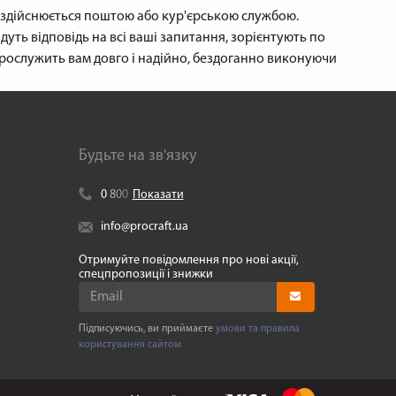
а здійснюється поштою або кур'єрською службою.
дуть відповідь на всі ваші запитання, зорієнтують по
ослужить вам довго і надійно, бездоганно виконуючи
Будьте на зв'язку
0
8
0
0
Показати
info@procraft.ua
Отримуйте повідомлення про нові акції,
спецпропозиції і знижки
Підписуючись, ви приймаєте
умови та правила
користування сайтом