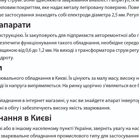
му струмі. Вони здійснюють зварювання внахлест і впритул, їх 
иловим покриттям, яке надає металу легіровану поверхню. Пове
е застосування знаходять собі електроди діаметра 2,5 мм. Рег
 апарати
конструкцією. Їх закуповують для підприємств авторемонтної або
забезпечити функціонування такого обладнання, необхідне середов
иною від 0,6 до 1,2 мм. На виході з трансформатора струм рег
 дроту.
и
ального обладнання в Києві. Їх цінують за малу масу, високу на
оді їх напруга випрямляється. На ринку щорічно з'являються все б
аднання в інтернет магазині, у нас ви знайдете апарат інверто
ні в обігу і забезпечують високу якість зварювання.
ання в Києві
 або в іншому населеному пункті України, зверніть увагу на на
 зварювальне обладнання промислового типу для застосування 