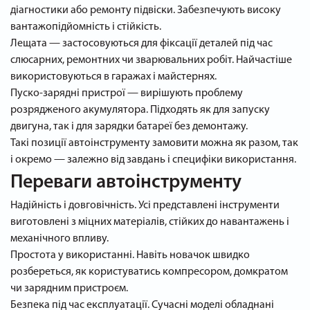
діагностики або ремонту підвіски. Забезпечують високу
вантажопідйомність і стійкість.
Лещата — застосовуються для фіксації деталей під час
слюсарних, ремонтних чи зварювальних робіт. Найчастіше
використовуються в гаражах і майстернях.
Пуско-зарядні пристрої — вирішують проблему
розрядженого акумулятора. Підходять як для запуску
двигуна, так і для зарядки батареї без демонтажу.
Такі позиції автоінструменту замовити можна як разом, так
і окремо — залежно від завдань і специфіки використання.
Переваги автоінструменту
Надійність і довговічність. Усі представлені інструменти
виготовлені з міцних матеріалів, стійких до навантажень і
механічного впливу.
Простота у використанні. Навіть новачок швидко
розбереться, як користуватись компресором, домкратом
чи зарядним пристроєм.
Безпека під час експлуатації. Сучасні моделі обладнані