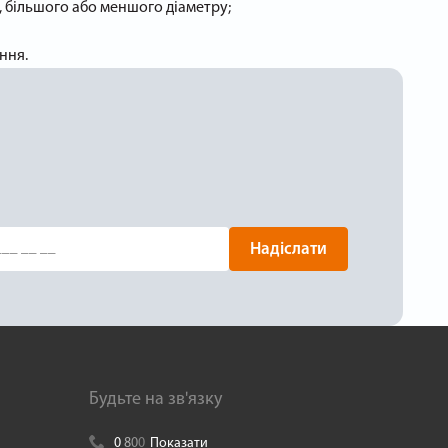
 більшого або меншого діаметру;
ння.
Надіслати
Будьте на зв'язку
0
8
0
0
Показати