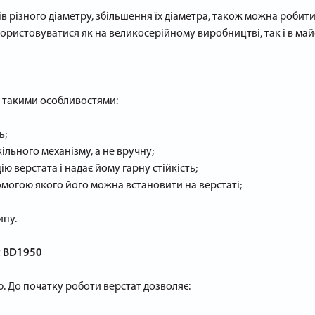
в різного діаметру, збільшення їх діаметра, також можна робити
ористовуватися як на великосерійному виробництві, так і в май
й такими особливостями:
ь;
льного механізму, а не вручну;
ю верстата і надає йому гарну стійкість;
омогою якого його можна встановити на верстаті;
ипу.
ft BD1950
. До початку роботи верстат дозволяє: