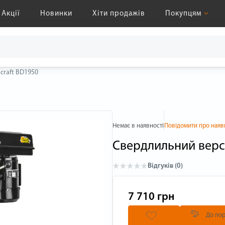
Акції
Новинки
Хіти продажів
Покупцям
craft BD1950
Немає в наявності
Повідомити про наяв
Свердлильний верст
Відгуків (0)
7 710 грн
До пор