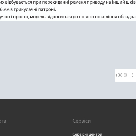
х відбувається при перекиданні ременя приводу на інший шків,
6 мм в трикулачні патроні.
учно і просто, модель відноситься до нового покоління обладна
ога
Сервіси
Сервісні центри