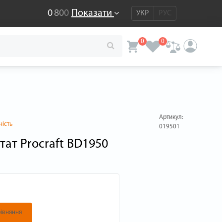
0
8
0
0
Показати
УКР
РУС
0
0
Артикул:
ність
019501
ат Procraft BD1950
івняння