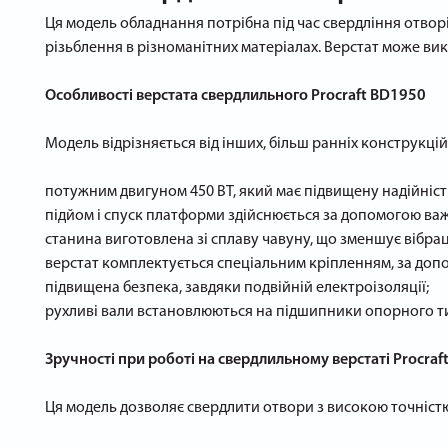
Ця модель обладнання потрібна під час свердління отворі
різьблення в різноманітних матеріалах. Верстат може вик
Особливості верстата свердлильного Procraft BD1950
Модель відрізняється від інших, більш ранніх конструкці
потужним двигуном 450 ВТ, який має підвищену надійніст
підйом і спуск платформи здійснюється за допомогою важі
станина виготовлена зі сплаву чавуну, що зменшує вібраці
верстат комплектується спеціальним кріпленням, за доп
підвищена безпека, завдяки подвійній електроізоляції;
рухливі вали встановлюються на підшипники опорного т
Зручності при роботі на свердлильному верстаті Procra
Ця модель дозволяє свердлити отвори з високою точністю