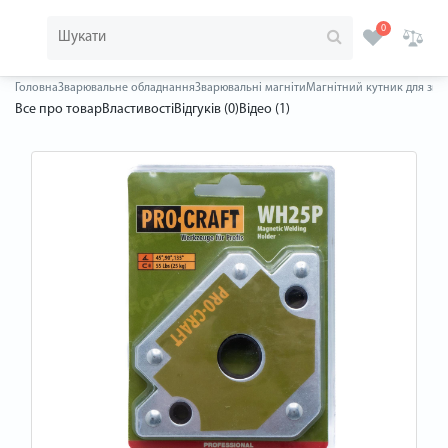
0
Головна
Зварювальне обладнання
Зварювальні магніти
Магнітний кутник для зва
Все про товар
Властивості
Відгуків (0)
Відео (1)