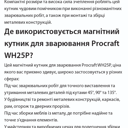
Компактні розміри та висока сила зчеплення роблять цей
кутник чудовим помічником при виконанні різноманітних
зварювальних робіт, а також при монтажі та збірці
металевих конструкцій.
Де використовується магнітний
кутник для зварювання Procraft
WH25P?
Цей магнітний кутник для зварювання Procraft WH25P, ціна
якого вас приємно здивує, широко застосовується у різних
сферах:
Під час зварювальних робіт для точного виставлення та
утримання металевих деталей під кутами 45°, 90° та 135°.
У будівництві та ремонті металевих конструкцій, каркасів,
рам, огорож та дверних прорізів.
Під час зборки меблів із металу, де потрібне надійне та
точне з’єднання елементів.
У майстернях та виробничих цехах для полегшення збірки