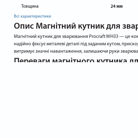
Товщина
24 мм
Всі характеристики
Опис
Магнітний кутник для зва
Магнітний кутник для зварювання Procraft WH33 — це ко
надійно фіксує металеві деталі під заданим кутом, приско
витримує значні навантаження, залишаючи руки зварюва
Переваги магнітного кутника д
Надійна фіксація. Постійний магніт забезпечує утримуючу 
Три робочі кути. Фіксація під 45°, 90° та 135° закриває 
Посилений корпус. Міцний сталевий каркас захищений по
Оптимальні габарити. Форм-фактор 123 × 190 мм підходит
місцях, але достатньо великий для роботи з великими де
Безпека та ергономіка. Збільшена товщина 24 мм не лише
пошкодити свіжий шов.
Довговічність. Внутрішня магнітна система захищена від 
Чому варто замовити магнітний