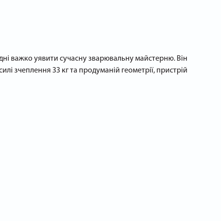
дні важко уявити сучасну зварювальну майстерню. Він
силі зчеплення 33 кг та продуманій геометрії, пристрій
 високих температурах.
ті додаткових пристосувань.
обництва: кутник легко встановлюється у важкодоступних
 роботи — достатньо легкого «розгойдування», без ризику
 циклів фіксації.
H33 в нашому інтернет-