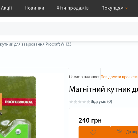
Акції
Новинки
Хіти продажів
Покупцям
кутник для зварювання Procraft WH33
Немає в наявності
Повідомити про наяв
Магнітний кутник д
Відгуків (0)
240 грн
До пор