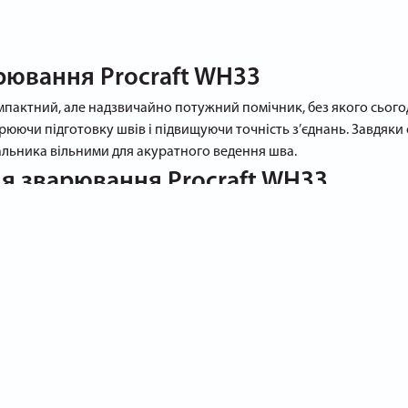
рювання Procraft WH33
мпактний, але надзвичайно потужний помічник, без якого сього
рюючи підготовку швів і підвищуючи точність з’єднань. Завдяки 
льника вільними для акуратного ведення шва.
ля зварювання Procraft WH33
силу до 33 кг, що гарантує стабільність навіть при вібраціях та
90 % типових завдань зварювальника, позбавляючи від необхіднос
рошковою фарбою, стійкою до абразивного зносу та іскор.
ь як для невеликих майстерень, так і для великосерійного вир
талями.
 підвищує магнітну силу, а й полегшує зняття інструменту після
перегріву; термін служби пристрою обчислюється десятками тисяч
 кутник для зварювання Procraft W