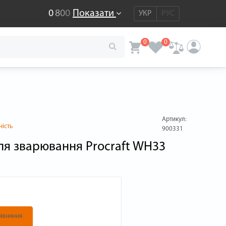
0
8
0
0
Показати
УКР
РУС
0
0
Артикул:
ність
900331
ля зварювання Procraft WH33
івняння