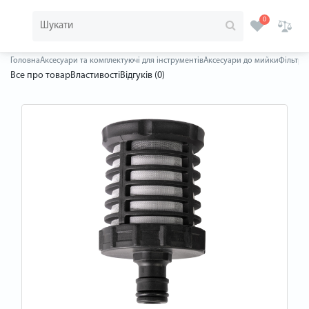
0
Головна
Аксесуари та комплектуючі для інструментів
Аксесуари до мийки
Фільтр P
Все про товар
Властивості
Відгуків (0)