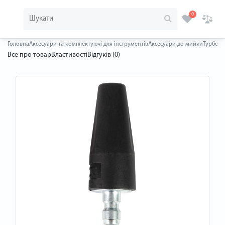
0
Головна
Аксесуари та комплектуючі для інструментів
Аксесуари до мийки
Турбона
Все про товар
Властивості
Відгуків (0)