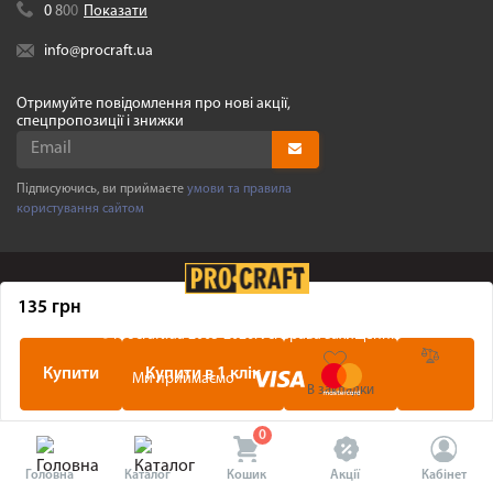
0
8
0
0
Показати
info@procraft.ua
Отримуйте повідомлення про нові акції,
спецпропозиції і знижки
Підписуючись, ви приймаєте
умови та правила
користування сайтом
135 грн
©
Procraft.ua
2005-2026. Усі права захищенні
Купити
Купити в 1 клік
Ми приймаємо
В закладки
0
Головна
Каталог
Кошик
Акції
Кабінет