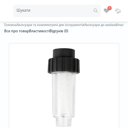
0
Головна
Аксесуари та комплектуючі для інструментів
Аксесуари до мийки
Фільтр P
Все про товар
Властивості
Відгуків (0)