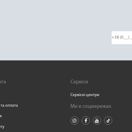
ога
Сервіси
Сервісні центри
 та оплата
Ми в соцмережах
я
йту