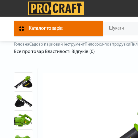
Каталог товарів
Головна
Садово парковий інструмент
Пилососи-повітродувки
Пил
Все про товар
Властивості
Відгуків (0)