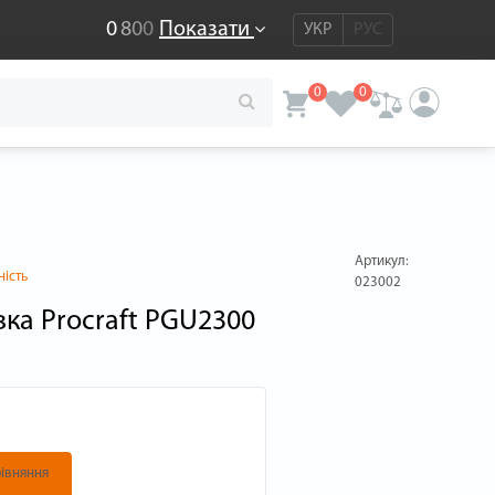
0
8
0
0
Показати
УКР
РУС
0
0
Артикул:
ність
023002
ка Procraft PGU2300
івняння