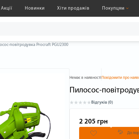
Акції
Новинки
Хіти продажів
Покупцям
осос-повітродувка Procraft PGU2300
Немає в наявності
Повідомити про наяв
Пилосос-повітродув
Відгуків (0)
2 205 грн
До пор