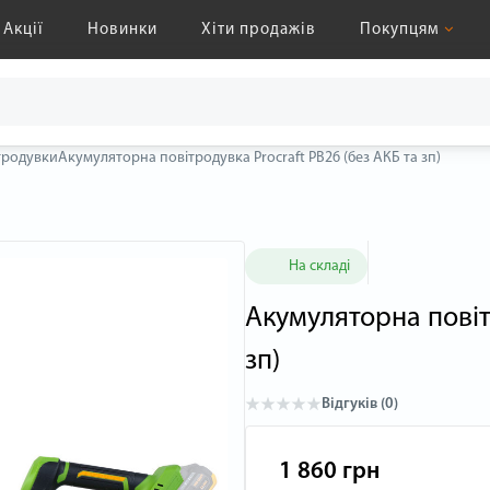
Акції
Новинки
Хіти продажів
Покупцям
тродувки
Акумуляторна повітродувка Procraft PB26 (без АКБ та зп)
На складі
Акумуляторна повіт
зп)
Відгуків (0)
1 860 грн