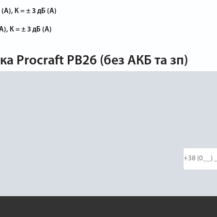
(А), К = ± 3 дБ (А)
), К = ± 3 дБ (А)
 Procraft PB26 (без АКБ та зп)