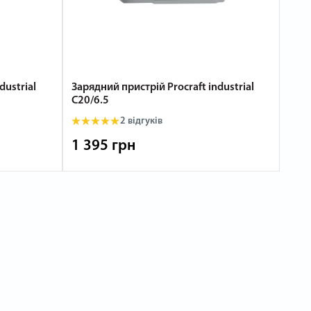
dustrial
Зарядний пристрій Procraft industrial
Акум
C20/6.5
Batt
2
відгуків
1 395 грн
52