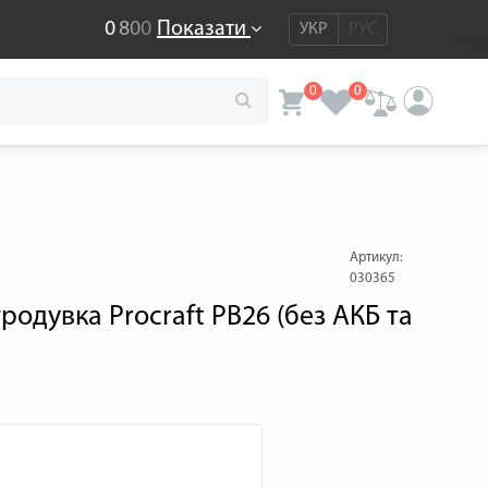
0
8
0
0
Показати
УКР
РУС
0
0
Артикул:
030365
родувка Procraft PB26 (без АКБ та