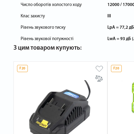
Число оборотів холостого ходу
12000 / 17000
Клас захисту
III
Рівень звукового тиску
LpA = 77,2 дБ 
Рівень звукової потужності
LwA = 93 дБ (А
З цим товаром купують:
F20
F20