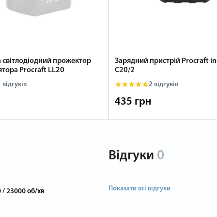
а світлодіодний прожектор
Зарядний пристрій Procraft in
тора Procraft LL20
C20/2
1
відгуків
2
відгуків
435 грн
Відгуки
0
Показати всі відгуки
 / 23000 об/хв