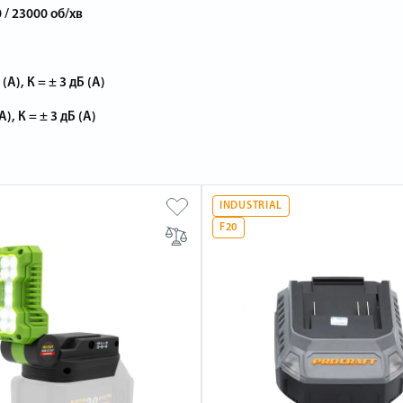
 / 23000 об/хв
(А), К = ± 3 дБ (А)
), К = ± 3 дБ (А)
INDUSTRIAL
F20