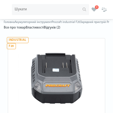
0
Головна
Акумуляторний інструмент
Procraft industrial F20
Зарядний пристрій Procra
Все про товар
Властивості
Відгуків (2)
INDUSTRIAL
F20