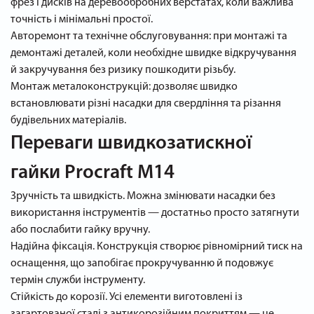
фрез і дисків на деревообробних верстатах, коли важлива
точність і мінімальні простої.
Авторемонт та технічне обслуговування: при монтажі та
демонтажі деталей, коли необхідне швидке відкручування
й закручування без ризику пошкодити різьбу.
Монтаж металоконструкцій: дозволяє швидко
встановлювати різні насадки для свердління та різання
будівельних матеріалів.
Переваги швидкозатискної
гайки Procraft M14
Зручність та швидкість. Можна змінювати насадки без
використання інструментів — достатньо просто затягнути
або послабити гайку вручну.
Надійна фіксація. Конструкція створює рівномірний тиск на
оснащення, що запобігає прокручуванню й подовжує
термін служби інструменту.
Стійкість до корозії. Усі елементи виготовлені із
загартованої сталі з антикорозійним покриттям — це