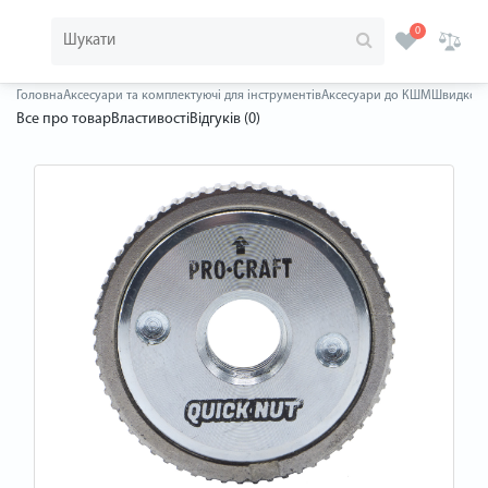
0
Головна
Аксесуари та комплектуючі для інструментів
Аксесуари до КШМ
Швидкозат
Все про товар
Властивості
Відгуків (0)