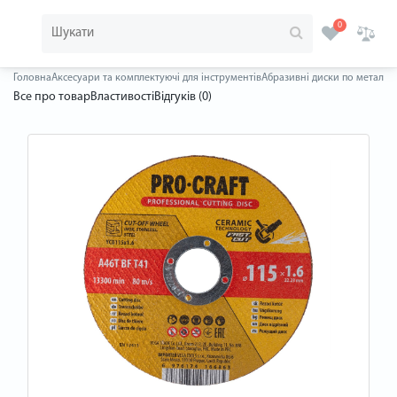
0
Головна
Аксесуари та комплектуючі для інструментів
Абразивні диски по металу
Д
Все про товар
Властивості
Відгуків (0)