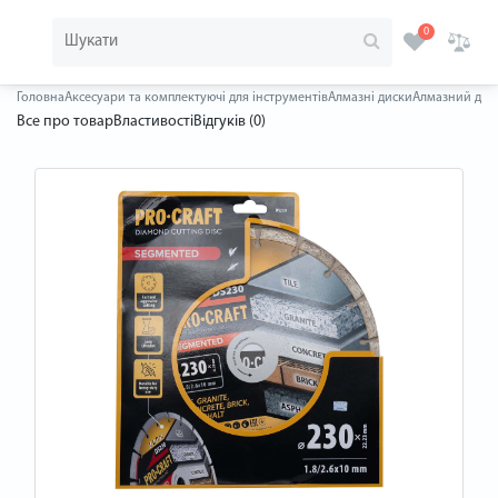
0
Головна
Аксесуари та комплектуючі для інструментів
Алмазні диски
Алмазний диск
Все про товар
Властивості
Відгуків (0)