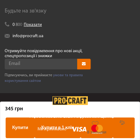
Будьте на зв'язку
0
8
0
0
Показати
info@procraft.ua
Отримуйте повідомлення про нові акції,
спецпропозиції і знижки
Підписуючись, ви приймаєте
умови та правила
користування сайтом
345 грн
©
Procraft.ua
2005-2026. Усі права захищенні
Купити
Купити в 1 клік
Ми приймаємо
В закладки