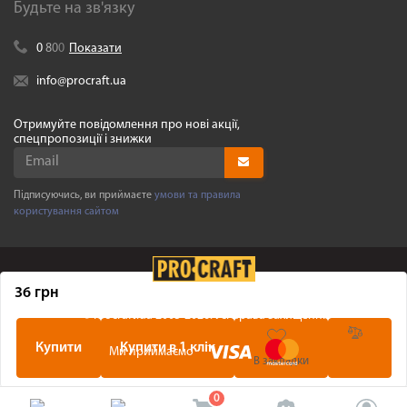
Будьте на зв'язку
0
8
0
0
Показати
info@procraft.ua
Отримуйте повідомлення про нові акції,
спецпропозиції і знижки
Підписуючись, ви приймаєте
умови та правила
користування сайтом
36 грн
©
Procraft.ua
2005-2026. Усі права захищенні
Купити
Купити в 1 клік
Ми приймаємо
В закладки
0