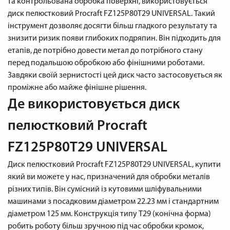
та контрольована обробка поверхні, використовується
диск пелюстковий Procraft FZ125P80T29 UNIVERSAL. Такий
інструмент дозволяє досягти більш гладкого результату та
знизити ризик появи глибоких подряпин. Він підходить для
етапів, де потрібно довести метал до потрібного стану
перед подальшою обробкою або фінішними роботами.
Завдяки своїй зернистості цей диск часто застосовується як
проміжне або майже фінішне рішення.
Де використовується диск
пелюстковий Procraft
FZ125P80T29 UNIVERSAL
Диск пелюстковий Procraft FZ125P80T29 UNIVERSAL, купити
який ви можете у нас, призначений для обробки металів
різних типів. Він сумісний із кутовими шліфувальними
машинами з посадковим діаметром 22.23 мм і стандартним
діаметром 125 мм. Конструкція типу Т29 (конічна форма)
робить роботу більш зручною під час обробки кромок,