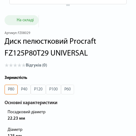
На складі
Артикул:
FZ08029
Диск пелюстковий Procraft
FZ125P80T29 UNIVERSAL
Відгуків (0)
Зернистість
P80
P40
P120
P100
P60
Основні характеристики
Посадковий діаметр
22.23 мм
Діаметр