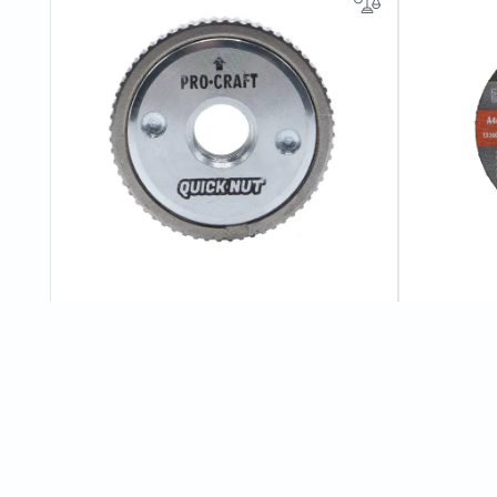
Швидкозатискна гайка Procraft M14
Диск відрі
мм 1,2 мм
0
відгуків
300 грн
13 грн