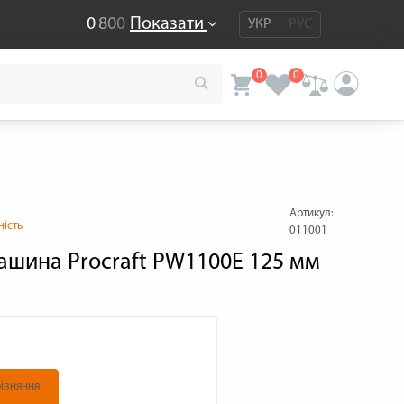
0
8
0
0
Показати
УКР
РУС
0
0
Артикул:
ність
011001
ашина Procraft PW1100E 125 мм
івняння