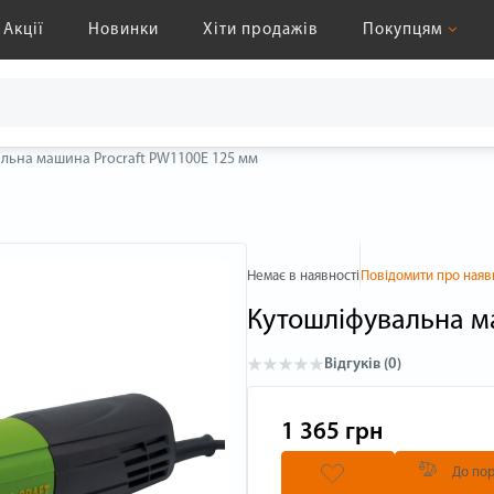
Акції
Новинки
Хіти продажів
Покупцям
льна машина Procraft PW1100E 125 мм
Немає в наявності
Повідомити про наяв
Кутошліфувальна м
Відгуків (0)
1 365 грн
До пор