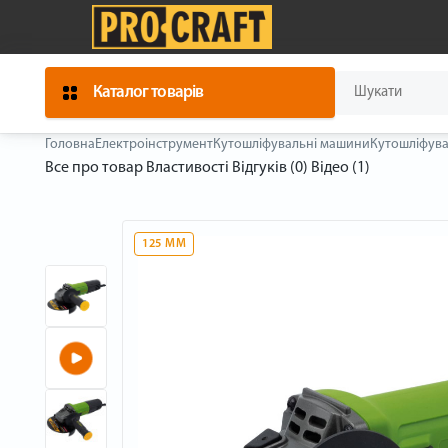
Каталог товарів
Головна
Електроінструмент
Кутошліфувальні машини
Кутошліфува
Все про товар
Властивості
Відгуків (0)
Відео (1)
125 ММ