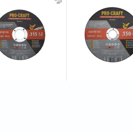
зний Procraft CD115x1.2 115
Диск відрізний Procraft CD15
 22,2 мм
мм 2,0 мм 22,2 мм
0
відгуків
0
відгуків
28 грн