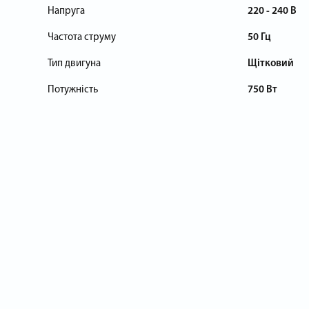
Напруга
220 - 240 В
Частота струму
50 Гц
Тип двигуна
Щітковий
Потужність
750 Вт