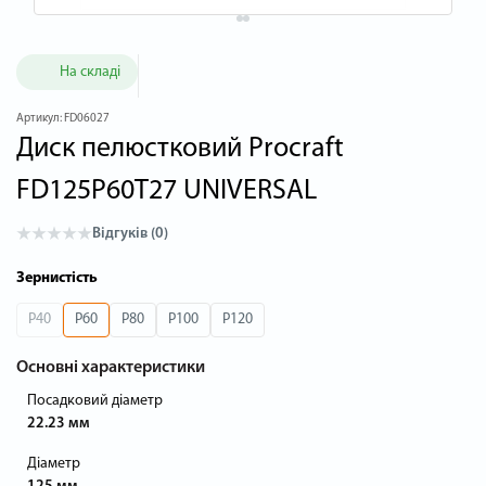
На складі
Артикул:
FD06027
Диск пелюстковий Procraft
FD125P60T27 UNIVERSAL
Відгуків (0)
Зернистість
P40
P60
P80
P100
P120
Основні характеристики
Посадковий діаметр
22.23 мм
Діаметр