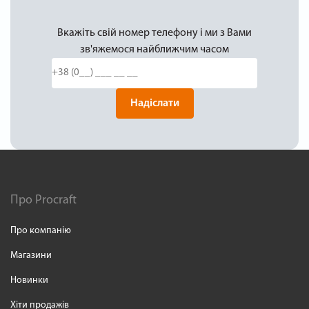
Вкажіть свій номер телефону і ми з Вами
зв'яжемося найближчим часом
Надіслати
Про Procraft
Про компанію
Магазини
Новинки
Хіти продажів