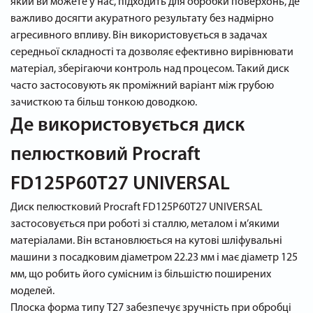
який ви можете у нас, підходить для обробки поверхонь, де
важливо досягти акуратного результату без надмірно
агресивного впливу. Він використовується в задачах
середньої складності та дозволяє ефективно вирівнювати
матеріал, зберігаючи контроль над процесом. Такий диск
часто застосовують як проміжний варіант між грубою
зачисткою та більш тонкою доводкою.
Де використовується диск
пелюстковий Procraft
FD125P60T27 UNIVERSAL
Диск пелюстковий Procraft FD125P60T27 UNIVERSAL
застосовується при роботі зі сталлю, металом і м’якими
матеріалами. Він встановлюється на кутові шліфувальні
машини з посадковим діаметром 22.23 мм і має діаметр 125
мм, що робить його сумісним із більшістю поширених
моделей.
Плоска форма типу Т27 забезпечує зручність при обробці