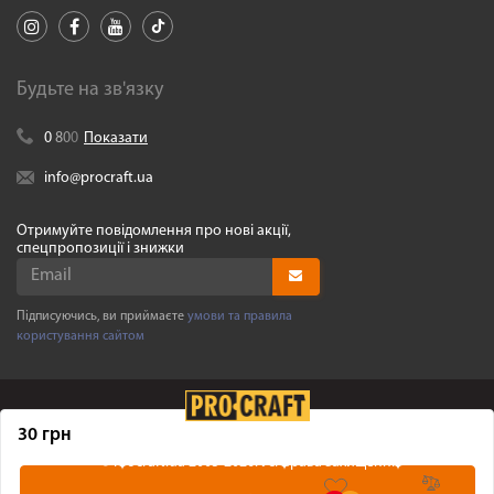
Будьте на зв'язку
0
8
0
0
Показати
info@procraft.ua
Отримуйте повідомлення про нові акції,
спецпропозиції і знижки
Підписуючись, ви приймаєте
умови та правила
користування сайтом
30 грн
©
Procraft.ua
2005-2026. Усі права захищенні