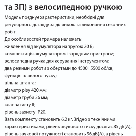
та ЗП) з велосипедною ручкою
Модель поєднує характеристики, необхідні для
регулярного догляду за ділянкою та виконання сезонних
робіт.
До особливостей тримера належать:
живлення від акумулятора напругою 20 В;
комплектація акумулятором і зарядним пристроєм;
велосипедна ручка для керування інструментом;
два режими роботи з обертами до 4500 і 5500 об/хв;
функція плавного пуску;
цільна штанга;
діаметр різу 420 мм;
діаметр труби 26 мм;
клас захисту II;
рівень захисту IP20.
Вага комплекту становить 6,2 кг. Згідно з технічними
характеристиками, рівень звукового тиску досягає 85 дБ(А),
рівень звукової потужності становить 96 дБ(А), а рівень