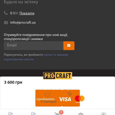
Будьте на зв'язку
0
8
0
0
Показати
info@procraft.ua
Отримуйте повідомлення про нові акції,
спецпропозиції і знижки
Підписуючись, ви приймаєте
умови та правила
користування сайтом
3 600 грн
©
Procraft.ua
2005-2026. Усі права захищенні
Ми приймаємо
В закладки
0