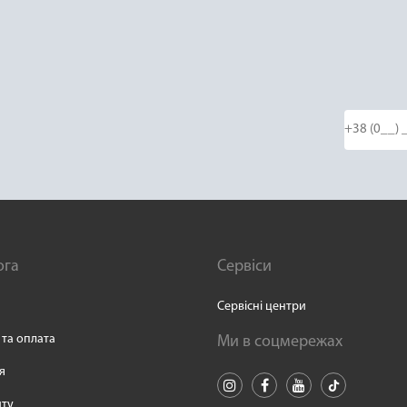
ога
Сервіси
Сервісні центри
 та оплата
Ми в соцмережах
я
йту