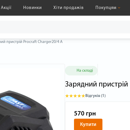
Акції
Новинки
Хіти продажів
Покупцям
ий пристрій Procraft Charger20/4 А
На складі
Зарядний пристрій 
Відгуків (1)
570 грн
Купити