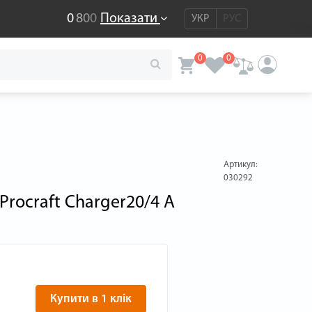
0
8
0
0
Показати
УКР
РУС
0
0
Артикул:
030292
Procraft Charger20/4 А
Купити в 1 клік