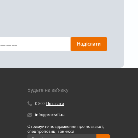
Надіслати
Будьте на зв'язку
0
8
0
0
Показати
info@procraft.ua
Отримуйте повідомлення про нові акції,
спецпропозиції і знижки