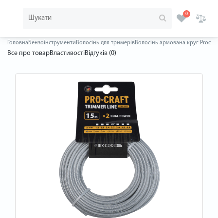
0
Головна
Бензоінструменти
Волосінь для тримерів
Волосінь армована круг Procraf
Все про товар
Властивості
Відгуків (0)