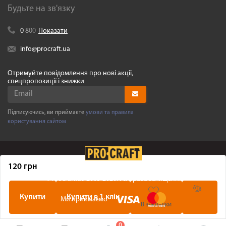
Будьте на зв'язку
0
8
0
0
Показати
info@procraft.ua
Отримуйте повідомлення про нові акції,
спецпропозиції і знижки
Підписуючись, ви приймаєте
умови та правила
користування сайтом
120 грн
©
Procraft.ua
2005-2026. Усі права захищенні
Купити
Купити в 1 клік
Ми приймаємо
В закладки
0