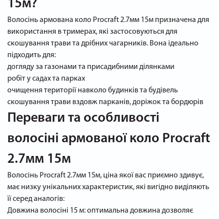
15м?
Волосінь армована коло Procraft 2.7мм 15м призначена для
використання в тримерах, які застосовуються для
скошування трави та дрібних чагарників. Вона ідеально
підходить для:
догляду за газонами та присадибними ділянками
робіт у садах та парках
очищення території навколо будинків та будівель
скошування трави вздовж парканів, доріжок та бордюрів
Переваги та особливості
волосіні армованої коло Procraft
2.7мм 15м
Волосінь Procraft 2.7мм 15м, ціна якої вас приємно здивує,
має низку унікальних характеристик, які вигідно виділяють
її серед аналогів:
Довжина волосіні 15 м: оптимальна довжина дозволяє