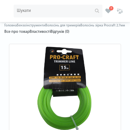
0
Головна
Бензоінструменти
Волосінь для тримерів
Волосінь зірка Procraft 2.7мм 1
Все про товар
Властивості
Відгуків (0)