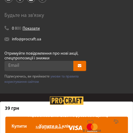
Будьте на зв'язку
0
8
0
0
Показати
info@procraft.ua
Отримуйте повідомлення про нові акції,
спецпропозиції і знижки
Підписуючись, ви приймаєте
умови та правила
користування сайтом
39 грн
©
Procraft.ua
2005-2026. Усі права захищенні
Купити
Купити в 1 клік
Ми приймаємо
В закладки