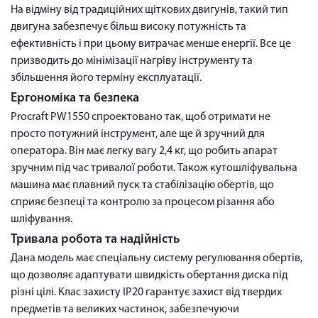
На відміну від традиційних щіткових двигунів, такий тип
двигуна забезпечує більш високу потужність та
ефективність і при цьому витрачає менше енергії. Все це
призводить до мінімізації нагріву інструменту та
збільшення його терміну експлуатації.
Ергономіка та безпека
Procraft PW1550 спроектовано так, щоб отримати не
просто потужний інструмент, але ще й зручний для
оператора. Він має легку вагу 2,4 кг, що робить апарат
зручним під час тривалої роботи. Також кутошліфувальна
машина має плавний пуск та стабілізацію обертів, що
сприяє безпеці та контролю за процесом різання або
шліфування.
Тривала робота та надійність
Дана модель має спеціальну систему регулювання обертів,
що дозволяє адаптувати швидкість обертання диска під
різні цілі. Клас захисту IP20 гарантує захист від твердих
предметів та великих частинок, забезпечуючи