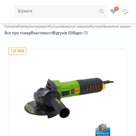
0
Головна
Електроінструмент
Кутошліфувальні машини
Кутошліфувальна машина бе
Все про товар
Властивості
Відгуків (0)
Відео (1)
125 ММ