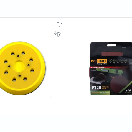
о шліфувальної машини
Круг шліфувальний самозаче
PP125 UNIVERSAL
Procraft K150.120 UNIVERSAL 