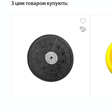
З цим товаром купують:
Підошва до шліфувальної машини
Підошва д
Procraft PP225S UNIVERSAL
Procraft 