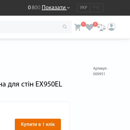
0
8
0
0
Показати
УКР
РУС
0
0
Артикул:
000951
а для стін EX950EL
Купити в 1 клік