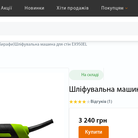
Акції
Новинки
Хіти продажів
Покупцям
Жирафи)
Шліфувальна машина для стін EX950EL
На складі
Шліфувальна машин
Відгуків (1)
3 240 грн
Купити