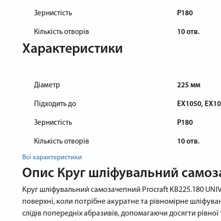
Зернистість
P180
Кількість отворів
10 отв.
Характеристики
Діаметр
225 мм
Підходить до
EX1050, EX10
Зернистість
P180
Кількість отворів
10 отв.
Всі характеристики
Опис
Круг шліфувальний самозач
Круг шліфувальний самозачепний Procraft KB225.180 UNIVE
поверхні, коли потрібне акуратне та рівномірне шліфува
слідів попередніх абразивів, допомагаючи досягти рівної 