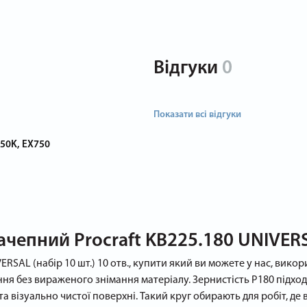
Відгуки
0
Показати всі відгуки
50K, EX750
епний Procraft KB225.180 UNIVERSAL
RSAL (набір 10 шт.) 10 отв., купити який ви можете у нас, вик
ння без вираженого знімання матеріалу. Зернистість P180 підхо
та візуально чистої поверхні. Такий круг обирають для робіт, де