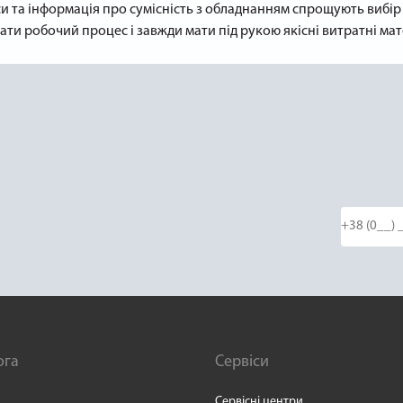
си та інформація про сумісність з обладнанням спрощують вибі
 робочий процес і завжди мати під рукою якісні витратні матері
ога
Сервіси
Сервісні центри