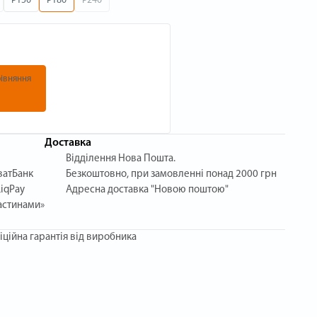
P150
P180
P240
івняння
Доставка
Відділення Нова Пошта.
ватБанк
Безкоштовно, при замовленні понад 2000 грн
iqPay
Адресна доставка "Новою поштою"
астинами»
іційна гарантія від виробника