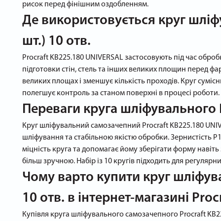
рисок перед фінішним оздобленням.
Де використовується круг шліф
шт.) 10 отв.
Procraft KB225.180 UNIVERSAL застосовують під час обро
підготовки стін, стель та інших великих площин перед ф
великих площах і зменшує кількість проходів. Круг суміс
полегшує контроль за станом поверхні в процесі роботи.
Переваги круга шліфувального 
Круг шліфувальний самозачепний Procraft KB225.180 UNIVE
шліфування та стабільною якістю обробки. Зернистість 
міцність круга та допомагає йому зберігати форму навіт
більш зручною. Набір із 10 кругів підходить для регуляр
Чому варто купити круг шліфува
10 отв. в інтернет-магазині Proc
Купівля круга шліфувального самозачепного Procraft KB2