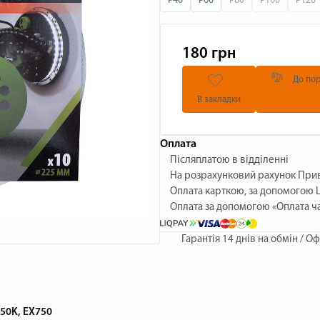
P40
P60
P80
P100
P120
180 грн
До пор
В закладки
Оплата
Післяплатою в відділенні
На розрахунковий рахунок При
Оплата карткою, за допомогою L
Оплата за допомогою «Оплата ч
Гарантія
14 днів на обмін / Оф
50K, EX750