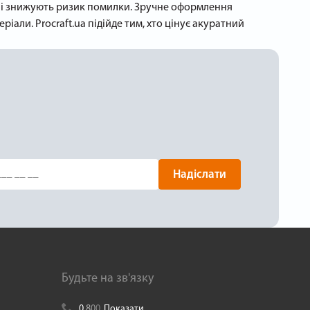
р і знижують ризик помилки. Зручне оформлення
али. Procraft.ua підійде тим, хто цінує акуратний
Надіслати
Будьте на зв'язку
0
8
0
0
Показати