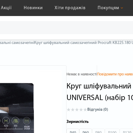
Акції
Новинки
Хіти продажів
Покупцям
вальні самозачепні
Круг шліфувальний самозачепний Procraft KB225.180 UN
Немає в наявності
Повідомити про наяв
Круг шліфувальний 
UNIVERSAL (набір 10 
Відгуків (0)
Зернистість