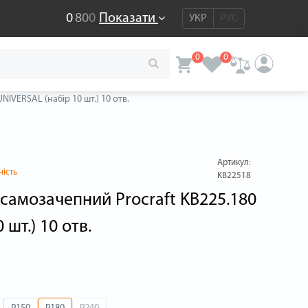
0
8
0
0
Показати
УКР
РУС
0
0
IVERSAL (набір 10 шт.) 10 отв.
Артикул:
ність
KB22518
самозачепний Procraft KB225.180
шт.) 10 отв.