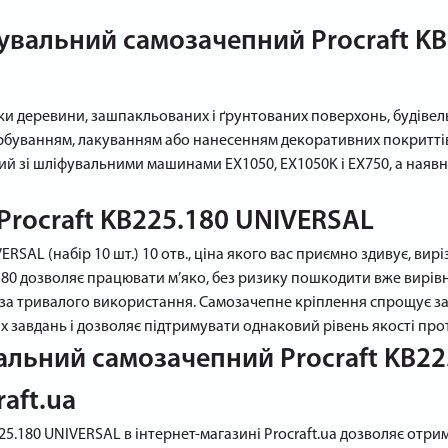
увальний самозачепний Procraft KB
бки деревини, зашпакльованих і ґрунтованих поверхонь, будівель
арбуванням, лакуванням або нанесенням декоративних покриттів
ний зі шліфувальними машинами EX1050, EX1050K і EX750, а наявн
Procraft KB225.180 UNIVERSAL
RSAL (набір 10 шт.) 10 отв., ціна якого вас приємно здивує, ви
P180 дозволяє працювати м’яко, без ризику пошкодити вже вирів
ь за тривалого використання. Самозачепне кріплення спрощує за
них завдань і дозволяє підтримувати однаковий рівень якості пр
льний самозачепний Procraft KB225
raft.ua
25.180 UNIVERSAL в інтернет-магазині Procraft.ua дозволяє отр