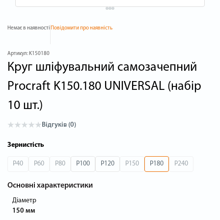
Немає в наявності
Повідомити про наявність
Артикул:
K150180
Круг шліфувальний самозачепний
Procraft K150.180 UNIVERSAL (набір
10 шт.)
Відгуків (0)
Зернистість
P40
P60
P80
P100
P120
P150
P180
P240
Основні характеристики
Діаметр
150 мм