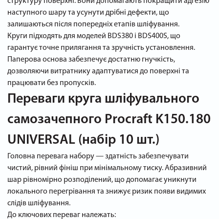
структуру поверхні. Вони допомагають покращити адгезію
наступного шару та усунути дрібні дефекти, що
залишаються після попередніх етапів шліфування.
Круги підходять для моделей BDS380 і BDS400S, що
гарантує точне прилягання та зручність установлення.
Паперова основа забезпечує достатню гнучкість,
дозволяючи витратнику адаптуватися до поверхні та
працювати без пропусків.
Переваги круга шліфувального
самозачепного Procraft K150.180
UNIVERSAL (набір 10 шт.)
Головна перевага набору — здатність забезпечувати
чистий, рівний фініш при мінімальному тиску. Абразивний
шар рівномірно розподілений, що допомагає уникнути
локального перегрівання та знижує ризик появи видимих
слідів шліфування.
До ключових переваг належать: