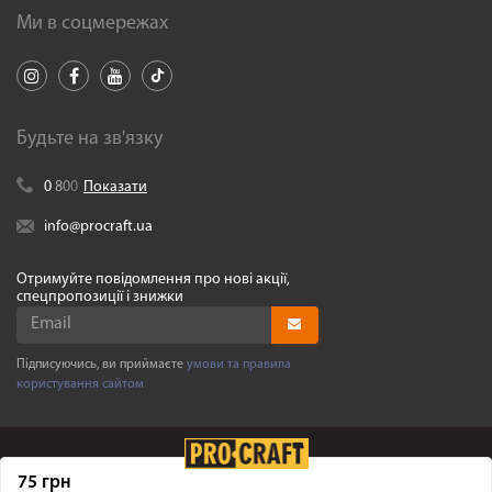
Ми в соцмережах
Будьте на зв'язку
0
8
0
0
Показати
info@procraft.ua
Отримуйте повідомлення про нові акції,
спецпропозиції і знижки
Підписуючись, ви приймаєте
умови та правила
користування сайтом
75 грн