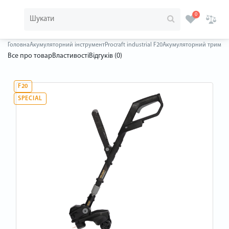
0
Головна
Акумуляторний інструмент
Procraft industrial F20
Акумуляторний тример Pr
Все про товар
Властивості
Відгуків (0)
F20
SPECIAL