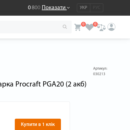
0
8
0
0
Показати
УКР
РУС
0
0
Артикул:
030213
рка Procraft PGA20 (2 акб)
Купити в 1 клік