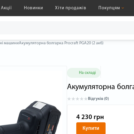
Акції
Новинки
Хіти продажів
Покупцям
ні машини
Акумуляторна болгарка Procraft PGA20 (2 акб)
На складі
Акумуляторна болга
Відгуків (0)
4 230 грн
Купити