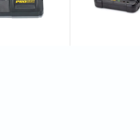
ристрій Procraft industrial
Зарядний пристрій Procraft C
7
відгуків
0
відгуків
600 грн
Відгуки
0