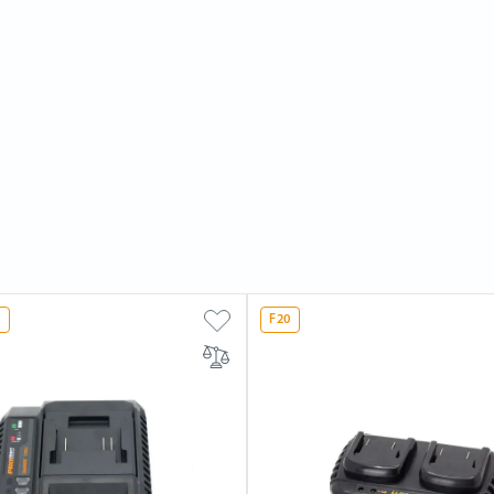
L
F20