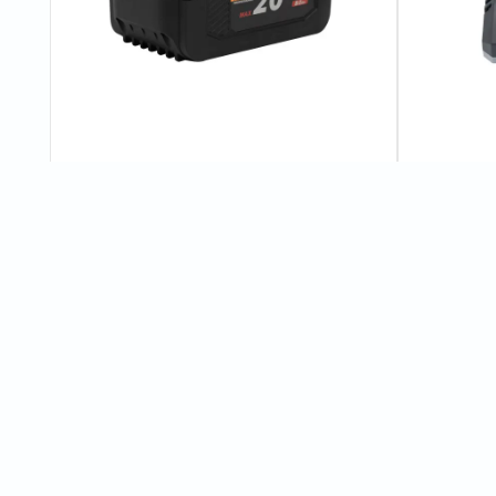
Акумуляторна батарея Procraft
Зарядний п
Battery20/8C 8 Аг Type-C
C20/4
4
відгуків
1 980 грн
855 грн
Характеристики