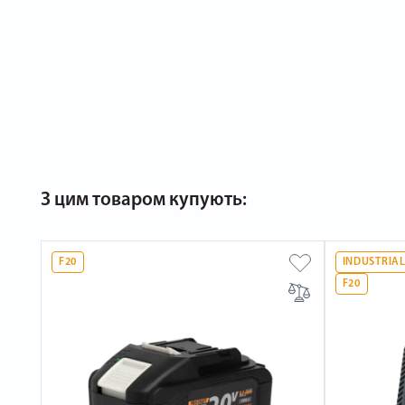
З цим товаром купують:
F20
INDUSTRIA
F20