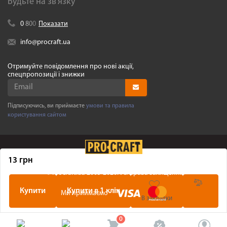
Будьте на зв'язку
0
8
0
0
Показати
info@procraft.ua
Отримуйте повідомлення про нові акції,
спецпропозиції і знижки
Підписуючись, ви приймаєте
умови та правила
користування сайтом
13 грн
©
Procraft.ua
2005-2026. Усі права захищенні
Купити
Купити в 1 клік
Ми приймаємо
В закладки
0