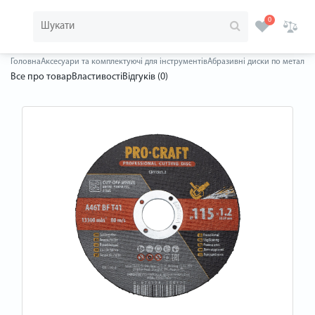
0
Головна
Аксесуари та комплектуючі для інструментів
Абразивні диски по металу
Д
Все про товар
Властивості
Відгуків (0)